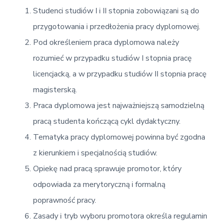
v
n
d
E
Studenci studiów I i II stopnia zobowiązani są do
i
t
e
k
o
g
b
przygotowania i przedłożenia pracy dyplomowej.
n
a
a
o
Pod określeniem praca dyplomowa należy
t
r
m
rozumieć w przypadku studiów I stopnia pracę
i
i
c
o
licencjacką, a w przypadku studiów II stopnia pracę
z
n
n
magisterską.
a
Praca dyplomowa jest najważniejszą samodzielną
pracą studenta kończącą cykl dydaktyczny.
Tematyka pracy dyplomowej powinna być zgodna
z kierunkiem i specjalnością studiów.
Opiekę nad pracą sprawuje promotor, który
odpowiada za merytoryczną i formalną
poprawność pracy.
Zasady i tryb wyboru promotora określa regulamin