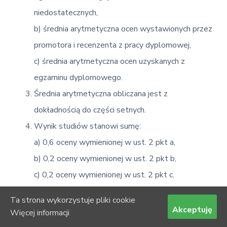
niedostatecznych,
b) średnia arytmetyczna ocen wystawionych przez
promotora i recenzenta z pracy dyplomowej,
c) średnia arytmetyczna ocen uzyskanych z
egzaminu dyplomowego.
Średnia arytmetyczna obliczana jest z
dokładnością do części setnych.
Wynik studiów stanowi sumę:
a) 0,6 oceny wymienionej w ust. 2 pkt a,
b) 0,2 oceny wymienionej w ust. 2 pkt b,
c) 0,2 oceny wymienionej w ust. 2 pkt c.
W przypadku wznowienia studiów lub
Ta strona wykorzystuje pliki cookie
przeniesienia się studenta w trakcie studiów na
Akceptuję
Więcej informacji
inny kierunek lub specjalność (w ramach Uczelni