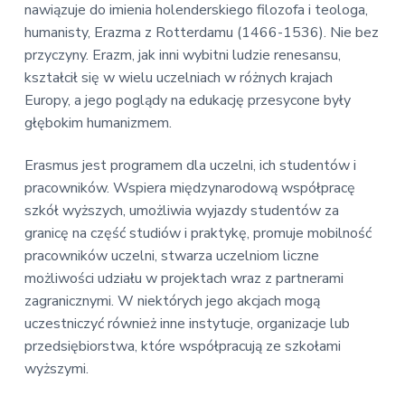
v
n
nawiązuje do imienia holenderskiego filozofa i teologa,
E
i
t
k
humanisty, Erazma z Rotterdamu (1466-1536). Nie bez
o
g
przyczyny. Erazm, jak inni wybitni ludzie renesansu,
n
a
o
kształcił się w wielu uczelniach w różnych krajach
t
m
Europy, a jego poglądy na edukację przesycone były
i
i
głębokim humanizmem.
c
o
z
n
n
Erasmus jest programem dla uczelni, ich studentów i
a
pracowników. Wspiera międzynarodową współpracę
szkół wyższych, umożliwia wyjazdy studentów za
granicę na część studiów i praktykę, promuje mobilność
pracowników uczelni, stwarza uczelniom liczne
możliwości udziału w projektach wraz z partnerami
zagranicznymi. W niektórych jego akcjach mogą
uczestniczyć również inne instytucje, organizacje lub
przedsiębiorstwa, które współpracują ze szkołami
wyższymi.