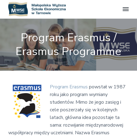
M
S
S
S
S
t
a
r
k
k
k
ł
o
Program Erasmus /
o
n
i
i
i
a
p
p
p
p
o
Erasmus Programme
o
f
l
t
t
t
i
s
c
o
o
o
j
k
a
p
m
f
a
l
W
n
r
a
o
a
y
i
i
o
ż
Program
Erasmus
powstał w 1987
m
n
t
s
roku jako program wymiany
z
a
c
e
studentów. Mimo że jego zasięg i
a
r
o
r
S
cele poszerzały się w kolejnych
z
y
n
latach, główna idea pozostaje ta
k
n
t
o
sama: rozwijanie międzynarodowej
a
e
ł
współpracy między uczelniami. Nazwa Erasmus
a