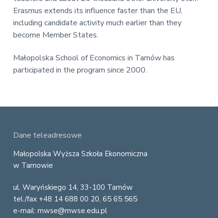
Erasmus extends its influence faster than the EU,
including candidate activity much earlier than they
become Member States.
Małopolska School of Economics in Tarnów has
participated in the program since 2000.
F
Dane teleadresowe
o
Małopolska Wyższa Szkoła Ekonomiczna
w Tarnowie
o
ul. Waryńskiego 14, 33-100 Tarnów
t
tel./fax +48 14 688 00 20, 65 65 565
e
e-mail: mwse@mwse.edu.pl