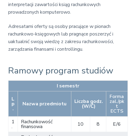
interpretacji zawartości ksiąg rachunkowych
prowadzonych komputerowo.
Adresatami oferty są osoby pracujące w pionach
rachunkowo-księgowych lub pragnące poszerzyć i
uaktualnić swoją wiedzę z zakresu rachunkowości,
zarządzania finansami i controllingu.
Ramowy program studiów
I semestr
Forma
L
Liczba godz.
zal./pk
p
Nazwa przedmiotu
(W/Ć)
t
.
ECTS
1
Rachunkowość
10
8
E/6
.
finansowa