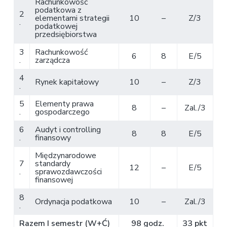
Rachunkowość
podatkowa z
2
elementami strategii
10
–
Z/3
.
podatkowej
przedsiębiorstwa
3
Rachunkowość
6
8
E/5
.
zarządcza
4
Rynek kapitałowy
10
–
Z/3
.
5
Elementy prawa
8
–
Zal./3
.
gospodarczego
6
Audyt i controlling
8
8
E/5
.
finansowy
Międzynarodowe
7
standardy
12
–
E/5
.
sprawozdawczości
finansowej
8
Ordynacja podatkowa
10
–
Zal./3
.
Razem I semestr (W+Ć)
98 godz.
33 pkt