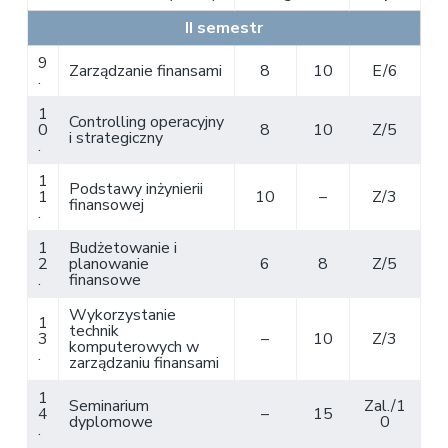
II semestr
9
Zarządzanie finansami
8
10
E/6
.
1
Controlling operacyjny
0
8
10
Z/5
i strategiczny
.
1
Podstawy inżynierii
1
10
–
Z/3
finansowej
.
1
Budżetowanie i
2
planowanie
6
8
Z/5
.
finansowe
Wykorzystanie
1
technik
3
–
10
Z/3
komputerowych w
.
zarządzaniu finansami
1
Seminarium
Zal./1
4
–
15
dyplomowe
0
.