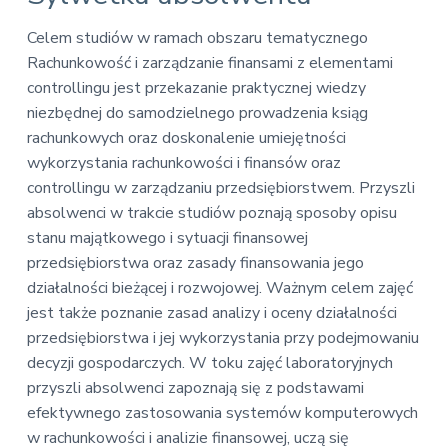
v
n
E
i
t
k
Celem studiów w ramach obszaru tematycznego
o
g
Rachunkowość i zarządzanie finansami z elementami
n
a
o
controllingu jest przekazanie praktycznej wiedzy
t
m
niezbędnej do samodzielnego prowadzenia ksiąg
i
i
c
rachunkowych oraz doskonalenie umiejętności
o
z
wykorzystania rachunkowości i finansów oraz
n
n
controllingu w zarządzaniu przedsiębiorstwem. Przyszli
a
absolwenci w trakcie studiów poznają sposoby opisu
stanu majątkowego i sytuacji finansowej
przedsiębiorstwa oraz zasady finansowania jego
działalności bieżącej i rozwojowej. Ważnym celem zajęć
jest także poznanie zasad analizy i oceny działalności
przedsiębiorstwa i jej wykorzystania przy podejmowaniu
decyzji gospodarczych. W toku zajęć laboratoryjnych
przyszli absolwenci zapoznają się z podstawami
efektywnego zastosowania systemów komputerowych
w rachunkowości i analizie finansowej, uczą się