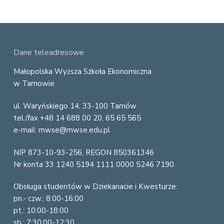
F
Dane teleadresowe
o
Małopolska Wyższa Szkoła Ekonomiczna
w Tarnowie
o
ul. Waryńskiego 14, 33-100 Tarnów
t
tel./fax +48 14 688 00 20, 65 65 565
e
e-mail: mwse@mwse.edu.pl
r
NIP 873-10-93-256, REGON 850361346
Nr konta 33 1240 5194 1111 0000 5246 7190
Obsługa studentów w Dziekanacie i Kwesturze:
pn.- czw.: 8:00-16:00
pt.: 10:00-18:00
sb.: 7:30:00-12:30