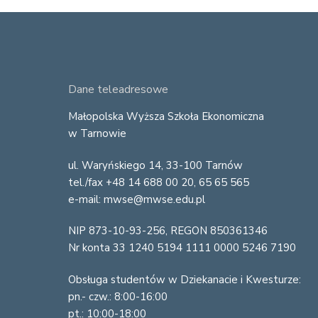
F
Dane teleadresowe
o
Małopolska Wyższa Szkoła Ekonomiczna
w Tarnowie
o
ul. Waryńskiego 14, 33-100 Tarnów
t
tel./fax +48 14 688 00 20, 65 65 565
e
e-mail: mwse@mwse.edu.pl
r
NIP 873-10-93-256, REGON 850361346
Nr konta 33 1240 5194 1111 0000 5246 7190
Obsługa studentów w Dziekanacie i Kwesturze:
pn.- czw.: 8:00-16:00
pt.: 10:00-18:00