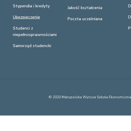
Stypendia i kredyty
D
Jakość kształcenia
Ubezpieczenie
D
Poczta uczelniana
Studenci z
P
niepełnosprawnościami
Samorząd studencki
© 2020 Małopolska Wyższa Szkoła Ekonomiczn