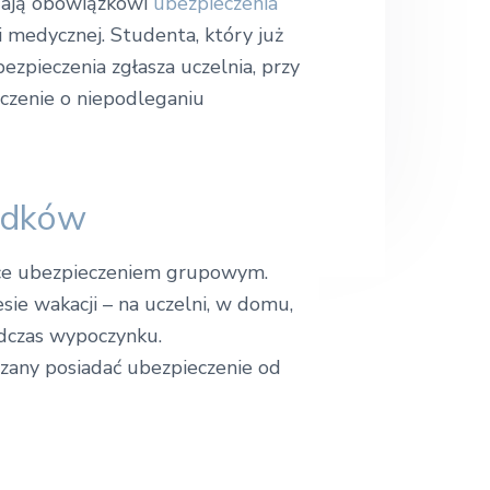
gają obowiązkowi
ubezpieczenia
.
.
 medycznej. Studenta, który już
zpieczenia zgłasza uczelnia, przy
dczenie o niepodleganiu
adków
ce ubezpieczeniem grupowym.
ie wakacji – na uczelni, w domu,
odczas wypoczynku.
zany posiadać ubezpieczenie od