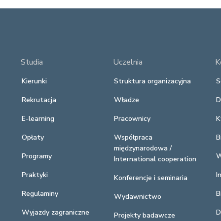
Studia
Uczelnia
K
Kierunki
Struktura organizacyjna
S
Rekrutacja
Władze
D
E-learning
Pracownicy
K
Opłaty
Współpraca
B
międzynarodowa /
Programy
W
International cooperation
Praktyki
I
Konferencje i seminaria
Regulaminy
B
Wydawnictwo
Wyjazdy zagraniczne
D
Projekty badawcze