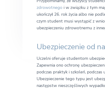
k
Przypominamy, że wszyscy studenci
n
t
o
zdrowotnego
i w związku z tym maj
ł
a
e
a
ukończył 26. rok życia albo nie pod
E
v
n
czym student musi wystąpić z wnios
k
i
t
o
ubezpieczeniu zdrowotnemu z inneg
n
g
o
a
m
i
Ubezpieczenie od n
t
c
z
i
n
o
Uczelni oferuje studentom ubezpie
a
n
Zapewnia ono ochronę ubezpieczenio
podczas praktyk i szkoleń, podczas
Ubezpieczenie tego typu jest ubez
następstw nieszczęśliwych wypadkó