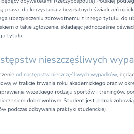
 będący obywatelami Rzeczypospolitej Polskiej podle
ą prawo do korzystania z bezpłatnych świadczeń opieki
lega ubezpieczeniu zdrowotnemu z innego tytułu, do ube
kiem o takie zgłoszenie, składając jednocześnie oświa
o tytułu.
astępstw nieszczęśliwych wyp
czenie
od następstw nieszczęśliwych wypadków
, będą
wą w trakcie trwania roku akademickiego oraz w okres
 uprawiania wszelkiego rodzaju sportów i treningów, p
pieczeniem dobrowolnym. Student jest jednak zobowią
w podczas odbywania praktyki studenckiej.