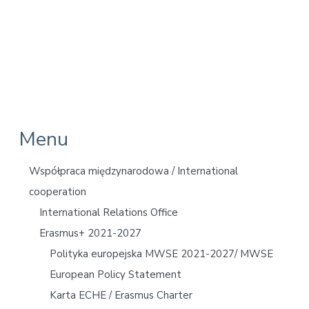
v
n
d
E
i
t
e
k
o
g
b
n
a
a
o
t
r
m
i
i
c
o
z
n
n
a
P
Menu
r
Współpraca międzynarodowa / International
i
cooperation
International Relations Office
m
Erasmus+ 2021-2027
a
Polityka europejska MWSE 2021-2027/ MWSE
r
European Policy Statement
y
Karta ECHE / Erasmus Charter