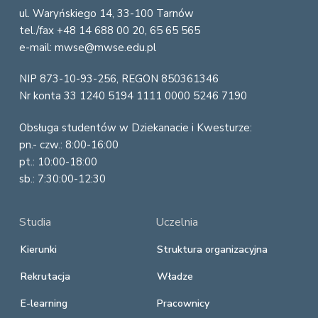
ul. Waryńskiego 14, 33-100 Tarnów
t
tel./fax +48 14 688 00 20, 65 65 565
e
e-mail: mwse@mwse.edu.pl
r
NIP 873-10-93-256, REGON 850361346
Nr konta 33 1240 5194 1111 0000 5246 7190
Obsługa studentów w Dziekanacie i Kwesturze:
pn.- czw.: 8:00-16:00
pt.: 10:00-18:00
sb.: 7:30:00-12:30
Studia
Uczelnia
Kierunki
Struktura organizacyjna
Rekrutacja
Władze
E-learning
Pracownicy