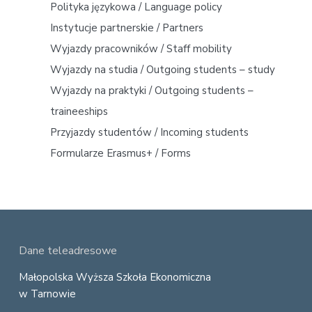
Polityka językowa / Language policy
S
Instytucje partnerskie / Partners
i
Wyjazdy pracowników / Staff mobility
d
Wyjazdy na studia / Outgoing students – study
Wyjazdy na praktyki / Outgoing students –
e
traineeships
b
Przyjazdy studentów / Incoming students
a
Formularze Erasmus+ / Forms
r
F
Dane teleadresowe
o
Małopolska Wyższa Szkoła Ekonomiczna
w Tarnowie
o