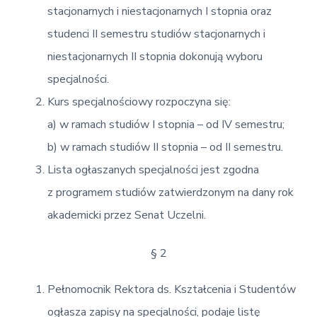
v
n
d
E
stacjonarnych i niestacjonarnych I stopnia oraz
i
t
e
k
o
studenci II semestru studiów stacjonarnych i
g
b
n
a
a
niestacjonarnych II stopnia dokonują wyboru
o
t
r
m
specjalności.
i
i
c
Kurs specjalnościowy rozpoczyna się:
o
z
n
n
a) w ramach studiów I stopnia – od IV semestru;
a
b) w ramach studiów II stopnia – od II semestru.
Lista ogłaszanych specjalności jest zgodna
z programem studiów zatwierdzonym na dany rok
akademicki przez Senat Uczelni.
§ 2
Pełnomocnik Rektora ds. Kształcenia i Studentów
ogłasza zapisy na specjalności, podaje listę