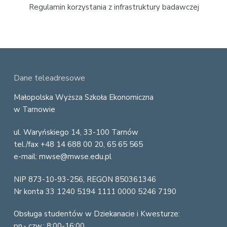
Regulamin korzystania z infrastruktury badawczej
b
a
r
F
Dane teleadresowe
o
Małopolska Wyższa Szkoła Ekonomiczna
w Tarnowie
o
ul. Waryńskiego 14, 33-100 Tarnów
t
tel./fax +48 14 688 00 20, 65 65 565
e
e-mail: mwse@mwse.edu.pl
r
NIP 873-10-93-256, REGON 850361346
Nr konta 33 1240 5194 1111 0000 5246 7190
Obsługa studentów w Dziekanacie i Kwesturze:
pn.- czw.: 8:00-16:00