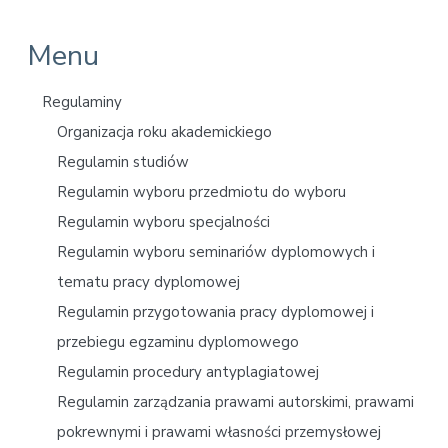
P
Menu
r
Regulaminy
i
Organizacja roku akademickiego
Regulamin studiów
m
Regulamin wyboru przedmiotu do wyboru
a
Regulamin wyboru specjalności
r
Regulamin wyboru seminariów dyplomowych i
y
tematu pracy dyplomowej
Regulamin przygotowania pracy dyplomowej i
S
przebiegu egzaminu dyplomowego
i
Regulamin procedury antyplagiatowej
d
Regulamin zarządzania prawami autorskimi, prawami
pokrewnymi i prawami własności przemysłowej
e