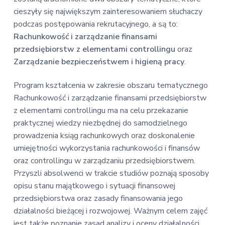
v
n
E
cieszyły się największym zainteresowaniem słuchaczy
i
t
k
podczas postępowania rekrutacyjnego, a są to:
o
g
n
Rachunkowość i zarządzanie finansami
a
o
przedsiębiorstw z elementami controllingu
oraz
t
m
i
Zarządzanie bezpieczeństwem i higieną pracy
.
i
c
o
z
Program kształcenia w zakresie obszaru tematycznego
n
n
a
Rachunkowość i zarządzanie finansami przedsiębiorstw
z elementami controllingu ma na celu przekazanie
praktycznej wiedzy niezbędnej do samodzielnego
prowadzenia ksiąg rachunkowych oraz doskonalenie
umiejętności wykorzystania rachunkowości i finansów
oraz controllingu w zarządzaniu przedsiębiorstwem.
Przyszli absolwenci w trakcie studiów poznają sposoby
opisu stanu majątkowego i sytuacji finansowej
przedsiębiorstwa oraz zasady finansowania jego
działalności bieżącej i rozwojowej. Ważnym celem zajęć
jest także poznanie zasad analizy i oceny działalności