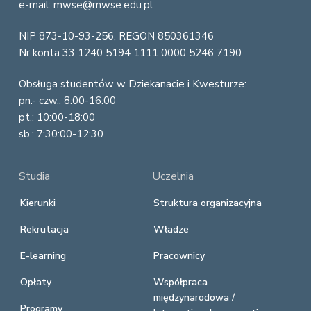
e
e-mail: mwse@mwse.edu.pl
r
NIP 873-10-93-256, REGON 850361346
Nr konta 33 1240 5194 1111 0000 5246 7190
Obsługa studentów w Dziekanacie i Kwesturze:
pn.- czw.: 8:00-16:00
pt.: 10:00-18:00
sb.: 7:30:00-12:30
Studia
Uczelnia
Kierunki
Struktura organizacyjna
Rekrutacja
Władze
E-learning
Pracownicy
Opłaty
Współpraca
międzynarodowa /
Programy