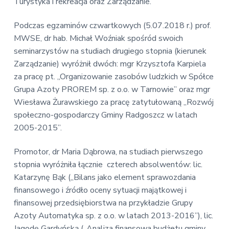
v
n
Turystyka i rekreacja oraz Zarządzanie.
E
i
t
k
o
g
Podczas egzaminów czwartkowych (5.07.2018 r.) prof.
n
a
MWSE, dr hab. Michał Woźniak spośród swoich
o
t
seminarzystów na studiach drugiego stopnia (kierunek
m
i
i
Zarządzanie) wyróżnił dwóch: mgr Krzysztofa Karpiela
c
o
za pracę pt. „Organizowanie zasobów ludzkich w Spółce
z
n
n
Grupa Azoty PROREM sp. z o.o. w Tarnowie” oraz mgr
a
Wiesława Żurawskiego za pracę zatytułowaną „Rozwój
społeczno-gospodarczy Gminy Radgoszcz w latach
2005-2015”.
Promotor, dr Maria Dąbrowa, na studiach pierwszego
stopnia wyróżniła łącznie czterech absolwentów: lic.
Katarzynę Bąk („Bilans jako element sprawozdania
finansowego i źródło oceny sytuacji majątkowej i
finansowej przedsiębiorstwa na przykładzie Grupy
Azoty Automatyka sp. z o.o. w latach 2013-2016”), lic.
Jagodę Gardyńską („Analiza finansowa budżetu gminy