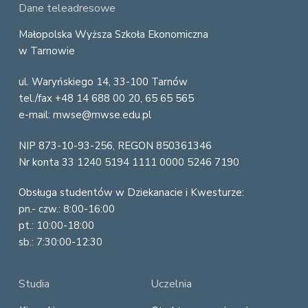
F
Dane teleadresowe
o
Małopolska Wyższa Szkoła Ekonomiczna
w Tarnowie
o
ul. Waryńskiego 14, 33-100 Tarnów
t
tel./fax +48 14 688 00 20, 65 65 565
e
e-mail: mwse@mwse.edu.pl
r
NIP 873-10-93-256, REGON 850361346
Nr konta 33 1240 5194 1111 0000 5246 7190
Obsługa studentów w Dziekanacie i Kwesturze:
pn.- czw.: 8:00-16:00
pt.: 10:00-18:00
sb.: 7:30:00-12:30
Studia
Uczelnia