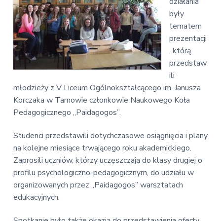
v
n
działania
E
i
t
były
k
o
g
tematem
n
a
prezentacji
o
t
m
, którą
i
i
przedstaw
c
o
ili
z
n
n
młodzieży z V Liceum Ogólnokształcącego im. Janusza
a
Korczaka w Tarnowie członkowie Naukowego Koła
Pedagogicznego „Paidagogos”.
Studenci przedstawili dotychczasowe osiągnięcia i plany
na kolejne miesiące trwającego roku akademickiego.
Zaprosili uczniów, którzy uczęszczają do klasy drugiej o
profilu psychologiczno-pedagogicznym, do udziału w
organizowanych przez „Paidagogos” warsztatach
edukacyjnych.
Spotkanie było także okazją do przedstawienia oferty