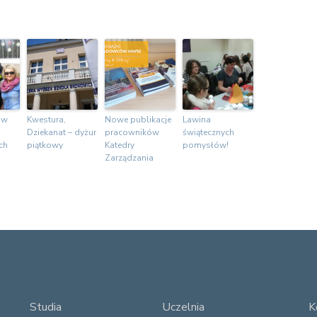
 w
Kwestura,
Nowe publikacje
Lawina
Dziekanat – dyżur
pracowników
świątecznych
ch
piątkowy
Katedry
pomysłów!
Zarządzania
Studia
Uczelnia
K