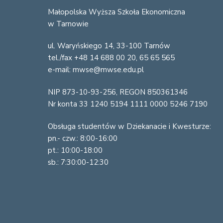
o
Małopolska Wyższa Szkoła Ekonomiczna
w Tarnowie
o
ul. Waryńskiego 14, 33-100 Tarnów
t
tel./fax +48 14 688 00 20, 65 65 565
e
e-mail: mwse@mwse.edu.pl
r
NIP 873-10-93-256, REGON 850361346
Nr konta 33 1240 5194 1111 0000 5246 7190
Obsługa studentów w Dziekanacie i Kwesturze:
pn.- czw.: 8:00-16:00
pt.: 10:00-18:00
sb.: 7:30:00-12:30