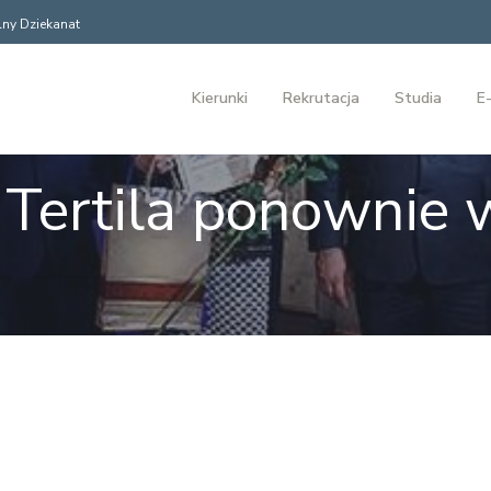
ny Dziekanat
Kierunki
Rekrutacja
Studia
E-
 Tertila ponownie