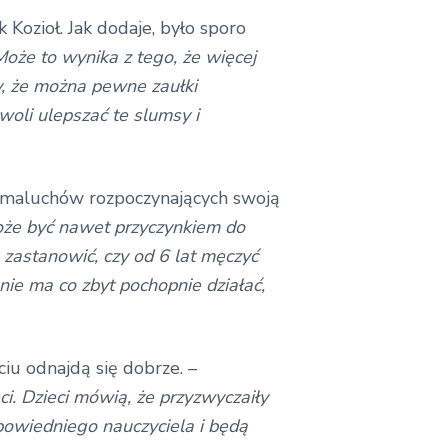
Kozioł. Jak dodaje, było sporo
oże to wynika z tego, że więcej
ry, że można pewne zaułki
oli ulepszać te slumsy i
ę maluchów rozpoczynających swoją
oże być nawet przyczynkiem do
 zastanowić, czy od 6 lat męczyć
nie ma co zbyt pochopnie działać,
iu odnajdą się dobrze. –
i. Dzieci mówią, że przyzwyczaiły
powiedniego nauczyciela i będą