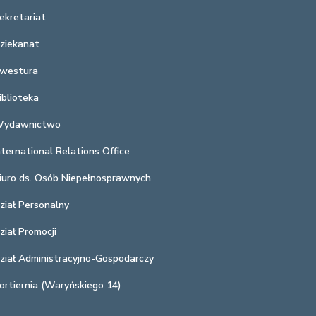
ekretariat
ziekanat
westura
iblioteka
ydawnictwo
nternational Relations Office
iuro ds. Osób Niepełnosprawnych
ział Personalny
ział Promocji
ział Administracyjno-Gospodarczy
ortiernia (Waryńskiego 14)