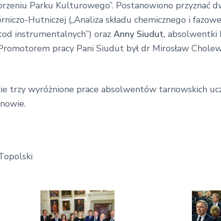
zeniu Parku Kulturowego”. Postanowiono przyznać dwa
iczo-Hutniczej („Analiza składu chemicznego i fazowe
od instrumentalnych”) oraz
Anny Siudut,
absolwentki 
Promotorem pracy Pani Siudut był dr Mirosław Cholewi
kie trzy wyróżnione prace absolwentów tarnowskich ucz
nowie.
Topolski