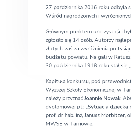
k
o
n
t
27 października 2016 roku odbyła si
ł
a
e
Wśród nagrodzonych i wyróżnionych
a
E
v
n
k
Głównym punktem uroczystości było 
i
t
o
n
zgłosiło się 14 osób. Autorzy najlep
g
o
m
złotych, zaś za wyróżnienia po tysią
a
i
budżetu powiatu. Na gali w Ratuszu
t
c
z
30 października 1918 roku stał si
i
n
a
o
Kapituła konkursu, pod przewodnict
n
Wyższej Szkoły Ekonomicznej w Tarn
należy przyznać
Joannie Nowak
. Ab
dyplomowej pt.:
„Sytuacja dziecka
prof. dr hab. inż, Janusz Morbitze
MWSE w Tarnowie.