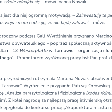
w szkole odnajdą się –
mówi Joanna Nowak.
a jest dla niej ogromną motywacją. –
Zainwestuję te p
ozwoju i mam nadzieję, że nie będę żałować
– mówi.
rodzony podczas Gali. Wyróżnienie przyznano
Marcino
twa obywatelskiego – poprzez społeczną aktywność
dla nr 13
Westerplatte
w Tarnowie – organizacja i fu
lnego”.
Promotorem wyróżnionej pracy był Pan prof. d
o-przyrodniczych otrzymała Marlena Nowak, absolwentk
 Tarnowie”. Wyróżnienie przypadło Patrycji Orłowskie
 „Analiza parazytologiczna i fizjologiczna
Ixodes ricin
m”. Z kolei nagrodę za najlepszą pracę inżynierską otr
iej zgłosiła do konkursu pracę „Akupunktura miasta na