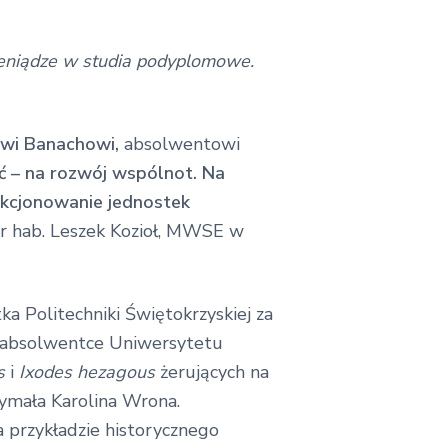
ieniądze w studia podyplomowe.
wi Banachowi,
absolwentowi
 – na rozwój wspólnot. Na
nkcjonowanie jednostek
r hab. Leszek Kozioł, MWSE w
a Politechniki Świętokrzyskiej za
j, absolwentce Uniwersytetu
us
i
Ixodes hezagous
żerujących na
zymała Karolina Wrona.
 przykładzie historycznego