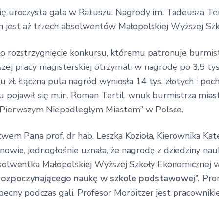
ę uroczysta gala w Ratuszu. Nagrody im. Tadeusza Tert
 jest aż trzech absolwentów Małopolskiej Wyższej Sz
rozstrzygnięcie konkursu, któremu patronuje burmistrz
szej pracy magisterskiej otrzymali w nagrodę po 3,5 tys. 
cu zł. Łączna pula nagród wyniosła 14 tys. złotych i po
 pojawił się m.in. Roman Tertil, wnuk burmistrza mias
ę „Pierwszym Niepodległym Miastem” w Polsce.
wem Pana prof. dr hab. Leszka Kozioła, Kierownika Kat
owie, jednogłośnie uznała, że nagrodę z dziedziny na
solwentka Małopolskiej Wyższej Szkoły Ekonomicznej w
 rozpoczynającego naukę w szkole podstawowej”.
Prom
r, obecny podczas gali. Profesor Morbitzer jest pracow