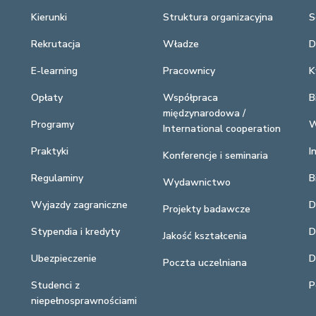
Kierunki
Struktura organizacyjna
S
Rekrutacja
Władze
D
E-learning
Pracownicy
K
Opłaty
Współpraca
B
międzynarodowa /
Programy
W
International cooperation
Praktyki
I
Konferencje i seminaria
Regulaminy
B
Wydawnictwo
Wyjazdy zagraniczne
D
Projekty badawcze
Stypendia i kredyty
D
Jakość kształcenia
Ubezpieczenie
D
Poczta uczelniana
Studenci z
P
niepełnosprawnościami