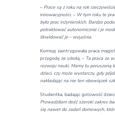
–
Prace są z roku na rok rzeczywiści
innowacyjności. –
W tym roku te prac
było prac inżynierskich. Bardzo pod
potraktować autonomicznie i je mod
likwidować je –
wyj
aśnia.
Komisję zaintrygowała praca magis
przygodę ze szkołą. –
Ta praca ze w
rozwoju nauki. Mamy tu poruszoną kw
dzieci, czy może wystarczy, gdy pój
nakładając na nie ten obowiązek sz
Studentka, badając gotowość dzieci
Prowadziłam dość szeroki zakres bad
się nawet do zadań domowych, które 