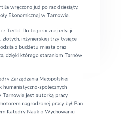
.
ila wręczono już po raz dziesiąty.
.
koły Ekonomicznej w Tarnowie.
 Tertil. Do tegorocznej edycji
złotych, inżynierskiej trzy tysiące
chodziła z budżetu miasta oraz
ta, dzięki którego staraniom Tarnów
edry Zarządzania Małopolskiej
uk humanistyczno-społecznych
 Tarnowie jest autorką pracy
otorem nagrodzonej pracy był Pan
nikiem Katedry Nauk o Wychowaniu