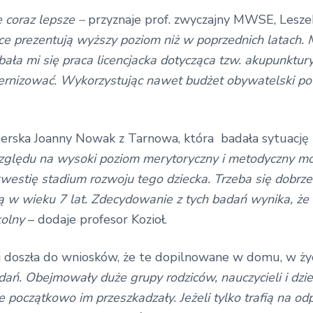
e coraz lepsze –
przyznaje prof. zwyczajny MWSE, Leszek 
e prezentują wyższy poziom niż w poprzednich latach. M
obała mi się praca licencjacka dotycząca tzw. akupunktu
ernizować. Wykorzystując nawet budżet obywatelski pow
terska Joanny Nowak z Tarnowa, która badała sytuacj
zględu na wysoki poziom merytoryczny i metodyczny m
estię stadium rozwoju tego dziecka. Trzeba się dobrze
dą w wieku 7 lat. Zdecydowanie z tych badań wynika, że 
kolny
– dodaje profesor Kozioł.
 doszła do wniosków, że te dopilnowane w domu, w życ
ań. Obejmowały duże grupy rodziców, nauczycieli i dziec
początkowo im przeszkadzały. Jeżeli tylko trafią na od