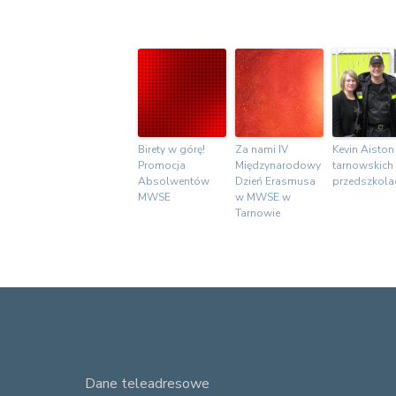
Birety w górę!
Za nami IV
Kevin Aiston
Promocja
Międzynarodowy
tarnowskich
Absolwentów
Dzień Erasmusa
przedszkola
MWSE
w MWSE w
Tarnowie
F
Dane teleadresowe