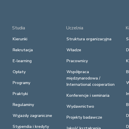
Studia
Uczelnia
K
Kierunki
Struktura organizacyjna
S
Rekrutacja
Władze
D
E-learning
Pracownicy
K
Opłaty
Współpraca
B
międzynarodowa /
Programy
W
International cooperation
Praktyki
I
Konferencje i seminaria
Regulaminy
B
Wydawnictwo
Wyjazdy zagraniczne
D
Projekty badawcze
Stypendia i kredyty
D
Jakość kształcenia