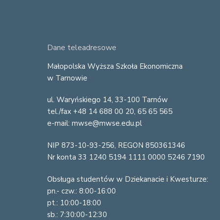
F
Dane teleadresowe
o
Małopolska Wyższa Szkoła Ekonomiczna
w Tarnowie
o
ul. Waryńskiego 14, 33-100 Tarnów
t
tel./fax +48 14 688 00 20, 65 65 565
e
e-mail: mwse@mwse.edu.pl
r
NIP 873-10-93-256, REGON 850361346
Nr konta 33 1240 5194 1111 0000 5246 7190
Obsługa studentów w Dziekanacie i Kwesturze:
pn.- czw.: 8:00-16:00
pt.: 10:00-18:00
sb.: 7:30:00-12:30