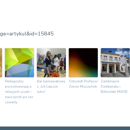
page=artykul&id=15845
Pedagodzy
Bal karnawałowy
Odszedł Profesor
Zamknięcie
porozmawiają o
z „Ich Lepsze
Zenon Muszyński
Dziekanatu i
relacjach uczeń –
Jutro”
Biblioteki MWSE
nauczyciel po raz
czwarty