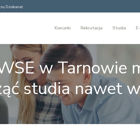
ny Dziekanat
Kierunki
Rekrutacja
Studia
E-
SE w Tarnowie 
ząć studia nawet w