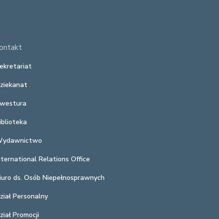
ontakt
ekretariat
ziekanat
westura
iblioteka
ydawnictwo
nternational Relations Office
iuro ds. Osób Niepełnosprawnych
ział Personalny
ział Promocji