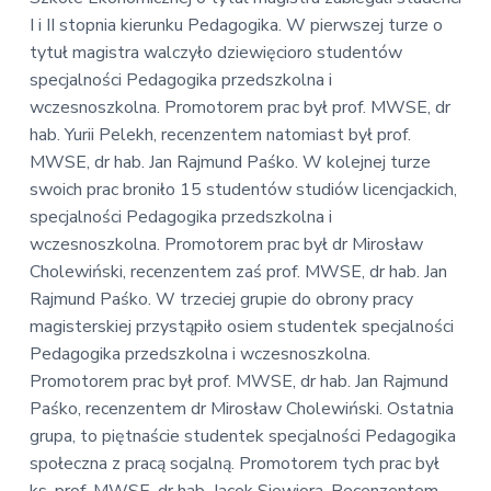
v
n
E
I i II stopnia kierunku Pedagogika. W pierwszej turze o
i
t
k
tytuł magistra walczyło dziewięcioro studentów
o
g
n
specjalności Pedagogika przedszkolna i
a
o
wczesnoszkolna. Promotorem prac był prof. MWSE, dr
t
m
i
hab. Yurii Pelekh, recenzentem natomiast był prof.
i
c
MWSE, dr hab. Jan Rajmund Paśko. W kolejnej turze
o
z
swoich prac broniło 15 studentów studiów licencjackich,
n
n
a
specjalności Pedagogika przedszkolna i
wczesnoszkolna. Promotorem prac był dr Mirosław
Cholewiński, recenzentem zaś prof. MWSE, dr hab. Jan
Rajmund Paśko. W trzeciej grupie do obrony pracy
magisterskiej przystąpiło osiem studentek specjalności
Pedagogika przedszkolna i wczesnoszkolna.
Promotorem prac był prof. MWSE, dr hab. Jan Rajmund
Paśko, recenzentem dr Mirosław Cholewiński. Ostatnia
grupa, to piętnaście studentek specjalności Pedagogika
społeczna z pracą socjalną. Promotorem tych prac był
ks. prof. MWSE, dr hab. Jacek Siewiora. Recenzentem