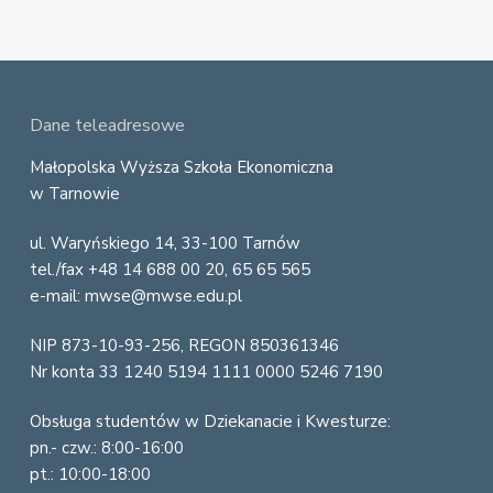
F
Dane teleadresowe
o
Małopolska Wyższa Szkoła Ekonomiczna
w Tarnowie
o
ul. Waryńskiego 14, 33-100 Tarnów
t
tel./fax +48 14 688 00 20, 65 65 565
e
e-mail: mwse@mwse.edu.pl
r
NIP 873-10-93-256, REGON 850361346
Nr konta 33 1240 5194 1111 0000 5246 7190
Obsługa studentów w Dziekanacie i Kwesturze:
pn.- czw.: 8:00-16:00
pt.: 10:00-18:00