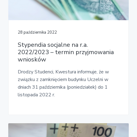
v
n
E
i
t
k
o
g
n
a
o
t
m
28 października 2022
i
i
c
Stypendia socjalne na r.a.
o
z
2022/2023 – termin przyjmowania
n
n
wniosków
a
Drodzy Studenci, Kwestura informuje, że w
związku z zamknięciem budynku Uczelni w
dniach 31 października (poniedziałek) do 1
listopada 2022 r.