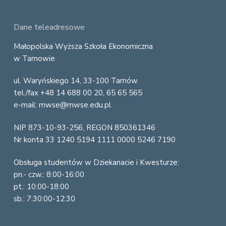
F
Dane teleadresowe
o
Małopolska Wyższa Szkoła Ekonomiczna
w Tarnowie
o
ul. Waryńskiego 14, 33-100 Tarnów
t
tel./fax +48 14 688 00 20, 65 65 565
e
e-mail: mwse@mwse.edu.pl
r
NIP 873-10-93-256, REGON 850361346
Nr konta 33 1240 5194 1111 0000 5246 7190
Obsługa studentów w Dziekanacie i Kwesturze:
pn.- czw.: 8:00-16:00
pt.: 10:00-18:00
sb.: 7:30:00-12:30