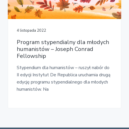
v
n
E
i
t
k
o
g
n
a
o
t
m
4 listopada 2022
i
i
c
Program stypendialny dla młodych
o
z
humanistów – Joseph Conrad
n
n
Fellowship
a
Stypendium dla humanistów – ruszył nabór do
II edycji Instytut De Republica uruchamia drugą
edycję programu stypendialnego dla młodych
humanistów. Na