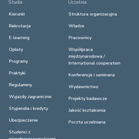
Studia
Uczelnia
Kierunki
Struktura organizacyjna
Rekrutacja
Władze
E-learning
Pracownicy
Opłaty
Współpraca
międzynarodowa /
Programy
International cooperation
Praktyki
Konferencje i seminaria
Regulaminy
Wydawnictwo
Wyjazdy zagraniczne
Projekty badawcze
Stypendia i kredyty
Jakość kształcenia
Ubezpieczenie
Poczta uczelniana
Studenci z
niepełnosprawnościami