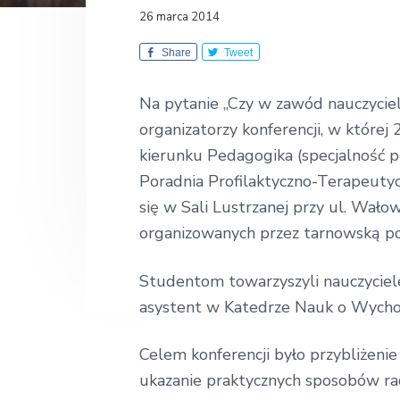
k
y
n
o
26 marca 2014
ł
n
t
a
Share
Tweet
E
a
e
k
v
n
o
Na pytanie „Czy w zawód nauczyci
n
i
t
organizatorzy konferencji, w której
o
g
m
kierunku Pedagogika (specjalność p
i
a
c
Poradnia Profilaktyczno-Terapeutycz
z
t
się w Sali Lustrzanej przy ul. Wał
n
i
a
organizowanych przez tarnowską po
o
n
Studentom towarzyszyli nauczyciel
asystent w Katedrze Nauk o Wychow
Celem konferencji było przybliżen
ukazanie praktycznych sposobów r