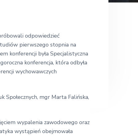
.
.
próbowali odpowiedzieć
 studiów pierwszego stopnia na
em konferencji była Specjalistyczna
egoroczna konferencja, która odbyła
ferencji wychowawczych
k Społecznych, mgr Marta Falińska,
pojęciem wypalenia zawodowego oraz
matyka wystąpień obejmowała