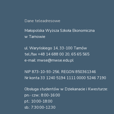
F
Dane teleadresowe
o
Małopolska Wyższa Szkoła Ekonomiczna
w Tarnowie
o
ul. Waryńskiego 14, 33-100 Tarnów
t
tel./fax +48 14 688 00 20, 65 65 565
e
e-mail: mwse@mwse.edu.pl
r
NIP 873-10-93-256, REGON 850361346
Nr konta 33 1240 5194 1111 0000 5246 7190
Obsługa studentów w Dziekanacie i Kwesturze:
pn.- czw.: 8:00-16:00
pt.: 10:00-18:00
sb.: 7:30:00-12:30