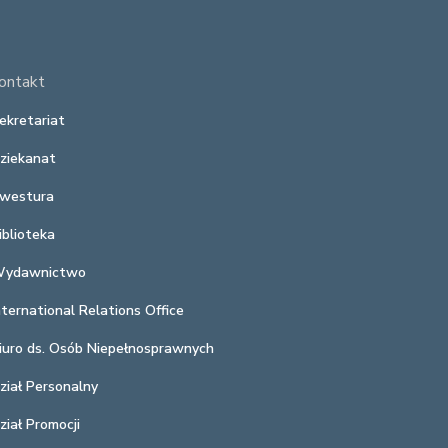
ontakt
ekretariat
ziekanat
westura
iblioteka
ydawnictwo
nternational Relations Office
iuro ds. Osób Niepełnosprawnych
ział Personalny
ział Promocji