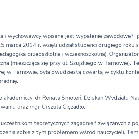
ela i wychowawcy wpisane jest wypalenie zawodowe?” 
 25 marca 2014 r. wzięli udział studenci drugiego roku
edagogika przedszkolna i wczesnoszkolna). Organizator
na (mieszcząca się przy ul. Szujskiego w Tarnowie). T
owej w Tarnowie, była dwudziestą czwartą w cyklu kon
radnię.
e akademiccy: dr Renata Smoleń, Dziekan Wydziału Nau
aniu oraz mgr Urszula Ciężadło.
ie uczestnikom teoretycznych zagadnień związanych z 
adzenia sobie z tym problemem wśród nauczycieli. Te