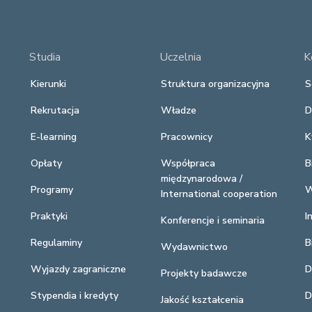
Studia
Uczelnia
K
Kierunki
Struktura organizacyjna
S
Rekrutacja
Władze
D
E-learning
Pracownicy
K
Opłaty
Współpraca
B
międzynarodowa /
Programy
W
International cooperation
Praktyki
I
Konferencje i seminaria
Regulaminy
B
Wydawnictwo
Wyjazdy zagraniczne
D
Projekty badawcze
Stypendia i kredyty
D
Jakość kształcenia