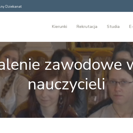
ny Dziekanat
Kierunki
Rekrutacja
Studia
E-
lenie zawodowe 
nauczycieli