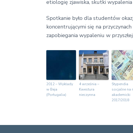
etiologię zjawiska, skutki wypal
Spotkanie było dla studentów okazją
koncentrującymi się na przyczynac
zapobiegania wypaleniu w przyszłe
2012 – Wykłady
4 września –
Stypendia
w Beja
Kwestura
socjalne na 
(Portugalia)
nieczynna
akademicki
2017/2018