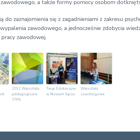
enia zawodowego, a także formy pomocy osobom dotkn
 do zaznajomienia się z zagadnieniami z zakresu psycho
h wypalenia zawodowego, a jednocześnie zdobycia wie
j pracy zawodowej.
2012 Warsztaty
Targi Edukacyjne
Warsztaty
rok
pedagogiczne
w Nowym Sączu
coachingowe
TTPS