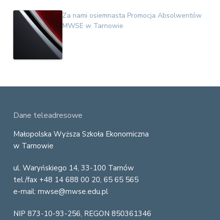
Za nami osiemnasta Promocja Absolwentów
MWSE w Tarnowie
F
Dane teleadresowe
o
Małopolska Wyższa Szkoła Ekonomiczna
w Tarnowie
o
ul. Waryńskiego 14, 33-100 Tarnów
t
tel./fax +48 14 688 00 20, 65 65 565
e
e-mail: mwse@mwse.edu.pl
r
NIP 873-10-93-256, REGON 850361346