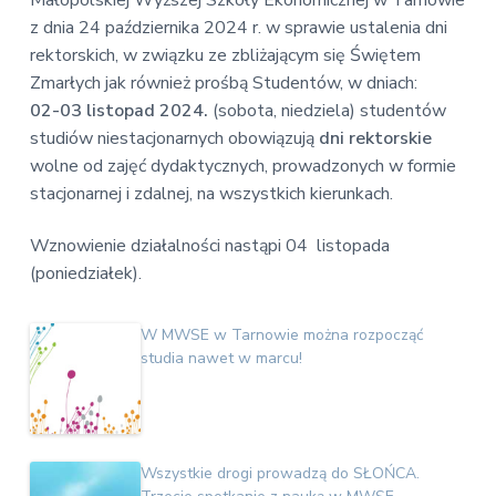
v
n
Małopolskiej Wyższej Szkoły Ekonomicznej w Tarnowie
E
i
t
z dnia 24 października 2024 r. w sprawie ustalenia dni
k
o
g
rektorskich, w związku ze zbliżającym się Świętem
n
a
Zmarłych jak również prośbą Studentów, w dniach:
o
t
02-03 listopad 2024.
(sobota, niedziela) studentów
m
i
i
studiów niestacjonarnych obowiązują
dni rektorskie
c
o
wolne od zajęć dydaktycznych, prowadzonych w formie
z
n
n
stacjonarnej i zdalnej, na wszystkich kierunkach.
a
Wznowienie działalności nastąpi 04 listopada
(poniedziałek).
W MWSE w Tarnowie można rozpocząć
studia nawet w marcu!
Wszystkie drogi prowadzą do SŁOŃCA.