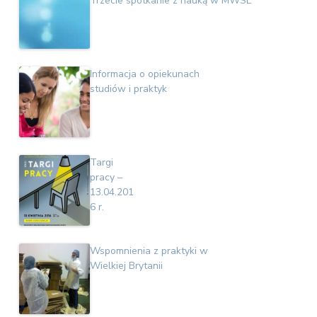
Trzecie spotkanie z nauką w MWSE
Informacja o opiekunach
studiów i praktyk
Targi
pracy –
13.04.201
6 r.
Wspomnienia z praktyki w
Wielkiej Brytanii