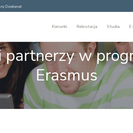
ny Dziekanat
Kierunki
Rekrutacja
Studia
E-
 partnerzy w prog
Erasmus