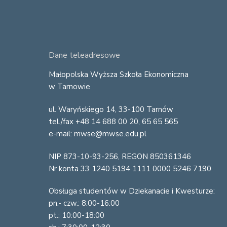
F
Dane teleadresowe
o
Małopolska Wyższa Szkoła Ekonomiczna
w Tarnowie
o
ul. Waryńskiego 14, 33-100 Tarnów
t
tel./fax +48 14 688 00 20, 65 65 565
e
e-mail: mwse@mwse.edu.pl
r
NIP 873-10-93-256, REGON 850361346
Nr konta 33 1240 5194 1111 0000 5246 7190
Obsługa studentów w Dziekanacie i Kwesturze:
pn.- czw.: 8:00-16:00
pt.: 10:00-18:00