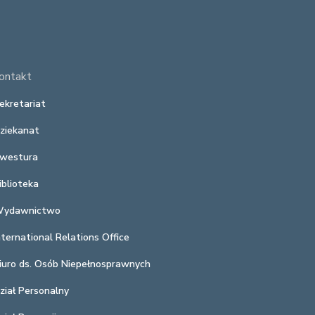
ontakt
ekretariat
ziekanat
westura
iblioteka
ydawnictwo
nternational Relations Office
iuro ds. Osób Niepełnosprawnych
ział Personalny