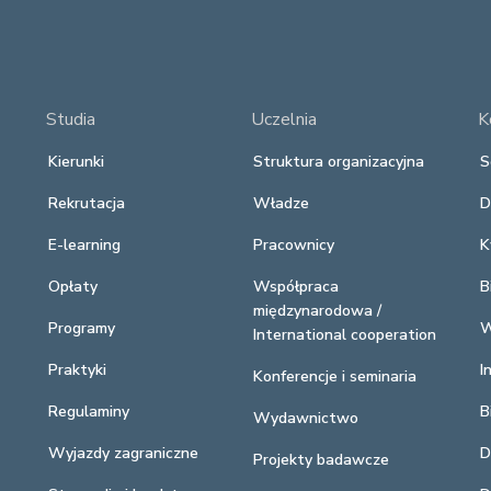
Studia
Uczelnia
K
Kierunki
Struktura organizacyjna
S
Rekrutacja
Władze
D
E-learning
Pracownicy
K
Opłaty
Współpraca
B
międzynarodowa /
Programy
W
International cooperation
Praktyki
I
Konferencje i seminaria
Regulaminy
B
Wydawnictwo
Wyjazdy zagraniczne
D
Projekty badawcze