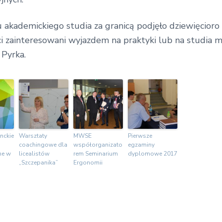
akademickiego studia za granicą podjęło dziewięcior
nci zainteresowani wyjazdem na praktyki lub na studia 
Pyrka.
nckie
Warsztaty
MWSE
Pierwsze
coachingowe dla
współorganizato
egzaminy
ne w
licealistów
rem Seminarium
dyplomowe 2017
„Szczepanika”
Ergonomii