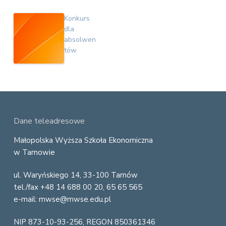
Konkurs
dla
absolwen
tów
F
Dane teleadresowe
o
Małopolska Wyższa Szkoła Ekonomiczna
w Tarnowie
o
ul. Waryńskiego 14, 33-100 Tarnów
t
tel./fax +48 14 688 00 20, 65 65 565
e
e-mail: mwse@mwse.edu.pl
r
NIP 873-10-93-256, REGON 850361346