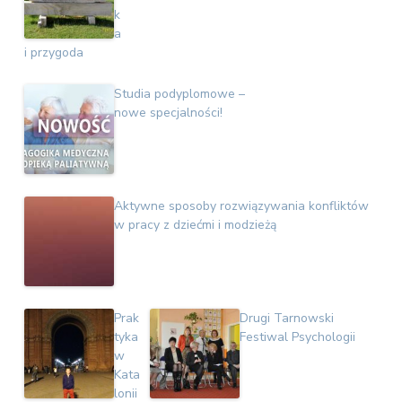
k
a
i przygoda
Studia podyplomowe –
nowe specjalności!
Aktywne sposoby rozwiązywania konfliktów
w pracy z dziećmi i modzieżą
Prak
Drugi Tarnowski
tyka
Festiwal Psychologii
w
Kata
lonii