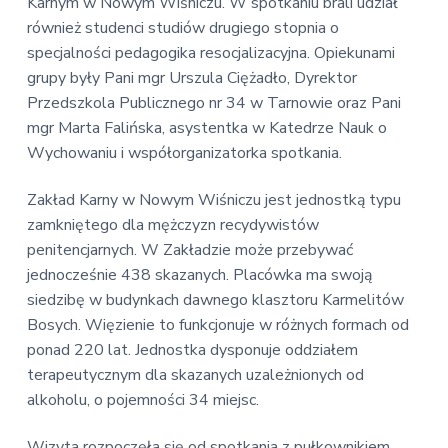
v
n
Karnym w Nowym Wiśniczu. W spotkaniu brali udział
E
i
t
również studenci studiów drugiego stopnia o
k
o
g
specjalności pedagogika resocjalizacyjna. Opiekunami
n
a
grupy były Pani mgr Urszula Ciężadło, Dyrektor
o
t
m
Przedszkola Publicznego nr 34 w Tarnowie oraz Pani
i
i
mgr Marta Falińska, asystentka w Katedrze Nauk o
c
o
Wychowaniu i współorganizatorka spotkania.
z
n
n
a
Zakład Karny w Nowym Wiśniczu jest jednostką typu
zamkniętego dla mężczyzn recydywistów
penitencjarnych. W Zakładzie może przebywać
jednocześnie 438 skazanych. Placówka ma swoją
siedzibę w budynkach dawnego klasztoru Karmelitów
Bosych. Więzienie to funkcjonuje w różnych formach od
ponad 220 lat. Jednostka dysponuje oddziałem
terapeutycznym dla skazanych uzależnionych od
alkoholu, o pojemności 34 miejsc.
Wizyta rozpoczęła się od spotkania z pułkownikiem