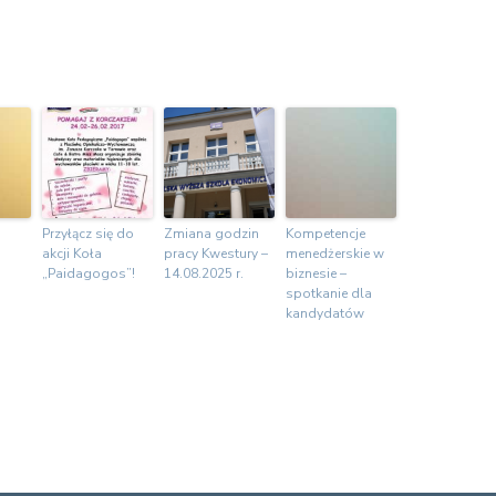
Przyłącz się do
Zmiana godzin
Kompetencje
akcji Koła
pracy Kwestury –
menedżerskie w
„Paidagogos”!
14.08.2025 r.
biznesie –
spotkanie dla
kandydatów