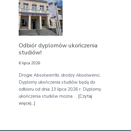
i
u
w
t
d
K
n
o
i
l
u
e
1
Odbiór dyplomów ukończenia
j
7
studiów!
n
.
e
6 lipca 2026
0
o
7
b
Drogie Absolwentki, drodzy Absolwenci,
.
r
Dyplomy ukończenia studiów będą do
2
o
odbioru od dnia 13 lipca 2026 r. Dyplomy
0
n
ukończenia studiów można …
[Czytaj
2
y
więcej...]
a
0
p
b
6
r
o
r
a
u
c