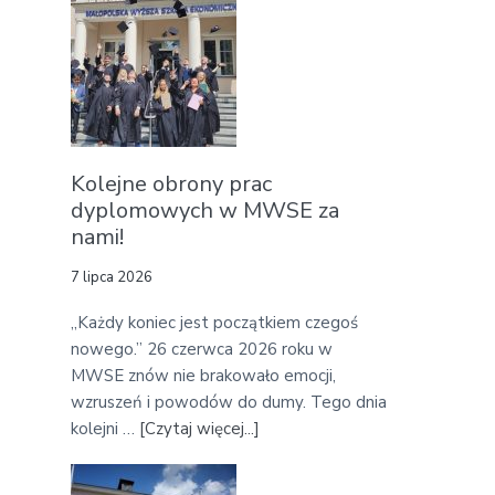
b
u
a
t
Z
r
a
m
k
Kolejne obrony prac
n
dyplomowych w MWSE za
i
nami!
e
c
7 lipca 2026
i
e
„Każdy koniec jest początkiem czegoś
U
nowego.” 26 czerwca 2026 roku w
c
MWSE znów nie brakowało emocji,
z
wzruszeń i powodów do dumy. Tego dnia
e
kolejni …
[Czytaj więcej...]
a
l
b
n
o