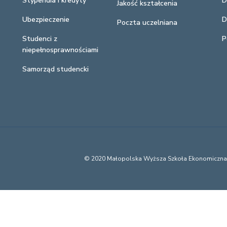
Stypendia i kredyty
D
Jakość kształcenia
Ubezpieczenie
D
Poczta uczelniana
Studenci z
P
niepełnosprawnościami
Samorząd studencki
© 2020 Małopolska Wyższa Szkoła Ekonomiczn