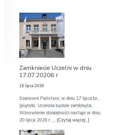
r
.
.
i
m
a
r
y
Zamkniecie Uczelni w dniu
17.07.20206 r
S
16 lipca 2026
i
Szanowni Państwo, w dniu 17 lipca br.,
d
(piątek) Uczelnia będzie zamknięta.
Wznowienie działalności nastąpi w dniu
e
20 lipca 2026 r. …
[Czytaj więcej...]
a
b
o