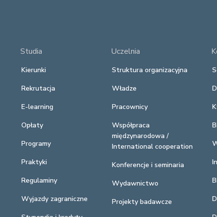
Studia
Uczelnia
K
Kierunki
Struktura organizacyjna
S
Rekrutacja
Władze
D
E-learning
Pracownicy
K
Opłaty
Współpraca
B
międzynarodowa /
Programy
W
International cooperation
Praktyki
I
Konferencje i seminaria
Regulaminy
B
Wydawnictwo
Wyjazdy zagraniczne
D
Projekty badawcze