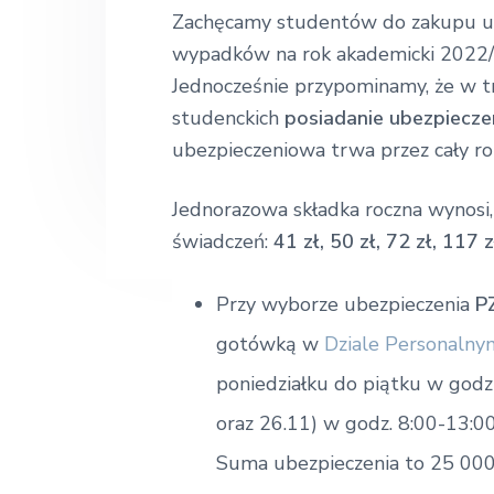
k
n
t
s
o
Zachęcamy studentów do zakupu ub
ł
a
e
i
wypadków na rok akademicki 2022
a
E
v
n
d
Jednocześnie przypominamy, że w tr
k
i
t
e
studenckich
posiadanie ubezpiecz
o
n
g
b
ubezpieczeniowa trwa przez cały ro
o
a
a
m
i
Jednorazowa składka roczna wynosi, 
t
r
c
z
świadczeń:
41 zł, 50 zł, 72 zł, 117 
i
n
o
a
Przy wyborze ubezpieczenia
P
n
gotówką w
Dziale Personalny
poniedziałku do piątku w godz
oraz 26.11) w godz. 8:00-13:0
Suma ubezpieczenia to 25 000,