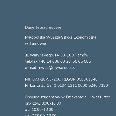
F
Dane teleadresowe
o
Małopolska Wyższa Szkoła Ekonomiczna
w Tarnowie
o
ul. Waryńskiego 14, 33-100 Tarnów
t
tel./fax +48 14 688 00 20, 65 65 565
e
e-mail: mwse@mwse.edu.pl
r
NIP 873-10-93-256, REGON 850361346
Nr konta 33 1240 5194 1111 0000 5246 7190
Obsługa studentów w Dziekanacie i Kwesturze:
pn.- czw.: 8:00-16:00
pt.: 10:00-18:00
sb.: 7:30:00-12:30