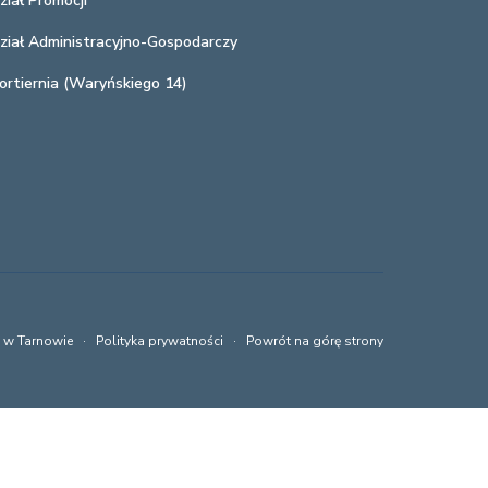
ział Promocji
n
c
a
z
ział Administracyjno-Gospodarczy
m
e
i
ortiernia (Waryńskiego 14)
n
!
i
a
s
t
u
d
i
ó
w
a w Tarnowie ·
Polityka prywatności
·
Powrót na górę strony
!