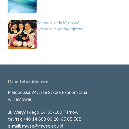
Zabawa, radość, rozwój –
sympozjum pedagogiczne
F
Dane teleadresowe
o
Małopolska Wyższa Szkoła Ekonomiczna
w Tarnowie
o
ul. Waryńskiego 14, 33-100 Tarnów
t
tel./fax +48 14 688 00 20, 65 65 565
e
e-mail: mwse@mwse.edu.pl