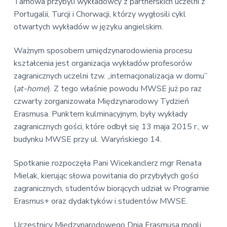
v
n
Tarnowa przybyli wykładowcy z partnerskich uczelni z
E
i
t
Portugalii, Turcji i Chorwacji, którzy wygłosili cykl
k
o
g
otwartych wykładów w języku angielskim.
n
a
o
t
Ważnym sposobem umiędzynarodowienia procesu
m
i
i
kształcenia jest organizacja wykładów profesorów
c
o
zagranicznych uczelni tzw. „internacjonalizacja w domu”
z
n
n
(
at-home
). Z tego właśnie powodu MWSE już po raz
a
czwarty zorganizowała Międzynarodowy Tydzień
Erasmusa. Punktem kulminacyjnym, były wykłady
zagranicznych gości, które odbył się 13 maja 2015 r., w
budynku MWSE przy ul. Waryńskiego 14.
Spotkanie rozpoczęła Pani Wicekanclerz mgr Renata
Mielak, kierując słowa powitania do przybyłych gości
zagranicznych, studentów biorących udział w Programie
Erasmus+ oraz dydaktyków i studentów MWSE.
Uczestnicy Międzynarodowego Dnia Erasmusa mogli