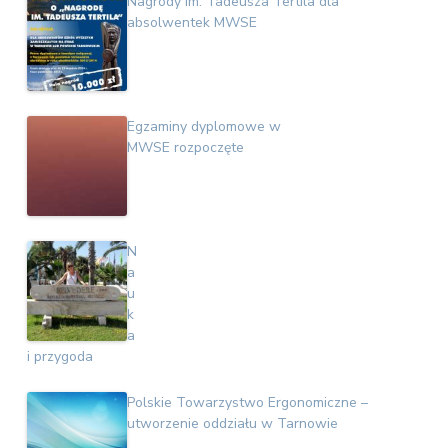
Nagrody im. Tadeusza Tertila dla
absolwentek MWSE
Egzaminy dyplomowe w
MWSE rozpoczęte
N
a
u
k
a
i przygoda
Polskie Towarzystwo Ergonomiczne –
utworzenie oddziału w Tarnowie