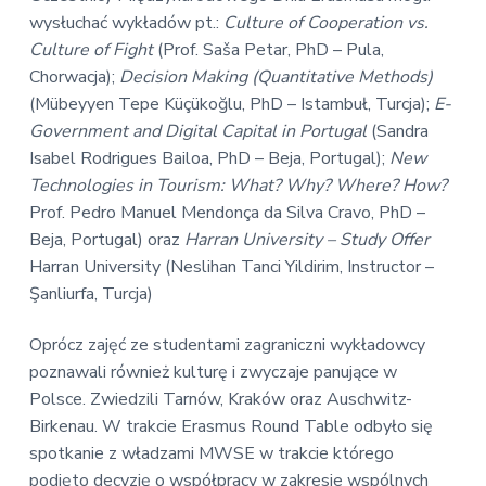
wysłuchać wykładów pt.:
Culture of Cooperation vs.
Culture of Fight
(Prof. Saša Petar, PhD – Pula,
Chorwacja);
Decision Making (Quantitative Methods)
(Mübeyyen Tepe Küçükoğlu, PhD – Istambuł, Turcja);
E-
Government and Digital Capital in Portugal
(Sandra
Isabel Rodrigues Bailoa, PhD – Beja, Portugal);
New
Technologies in Tourism: What? Why? Where? How?
Prof. Pedro Manuel Mendonça da Silva Cravo, PhD –
Beja, Portugal) oraz
Harran University – Study Offer
Harran University (Neslihan Tanci Yildirim, Instructor –
Şanliurfa, Turcja)
Oprócz zajęć ze studentami zagraniczni wykładowcy
poznawali również kulturę i zwyczaje panujące w
Polsce. Zwiedzili Tarnów, Kraków oraz Auschwitz-
Birkenau. W trakcie Erasmus Round Table odbyło się
spotkanie z władzami MWSE w trakcie którego
podjęto decyzję o współpracy w zakresie wspólnych