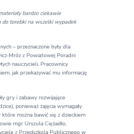
materiały bardzo ciekawie
m do torebki na wszelki wypadek
ych – przeznaczone były dla
wicz-Mróz z Powiatowej Poradni
ych nauczycieli. Pracownicy
iem, jak przekazywać mu informację
y gry i zabawy rozwijające
odzice), ponieważ zajęcia wymagały
w które można bawić się z dzieckiem
owie mgr Urszula Ciężadło,
ciele z Przedszkola Publicznego w