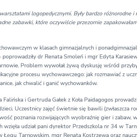
 warsztatami logopedycznymi. Były bardzo różnorodne i 
żadne zabawki, które oczywiście przezornie zapakowała
howawczym w klasach gimnazjalnych i ponadgimnazjaln
 – poprowadziły dr Renata Smoleń i mgr Edyta Karasie
rnowie. Problem wywołał żywą dyskusję wśród przybył
ikacyjne procesu wychowawczego: jak rozmawiać z uczn
anice, jak chwalić i ganić wychowanków.
Falińska i Gertruda Gałek z Koła Paidagogos prowadził
zieci. Uczestnicy zajęć świetnie się bawili (zwłaszcza r
wość poznania rozwijających wyobraźnię gier i zabaw, 
 wzięła udział pani dyrektor Przedszkola nr 34 w Tarn
w Łęgu Tarnowskim, mgr Renata Kostrzewa oraz nauczy