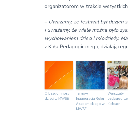
organizatorom w trakcie wszystkich
–
Uważamy, że festiwal był dużym s
i uważamy, że wiele można było zysk
wychowaniem dzieci i młodzieży. Mam
z Koła Pedagogicznego, działające
O bezdomności
Tarnów.
Warsztaty
dzieci w MWSE
Inauguracja Roku
pedagogicz
Akademickiego w
Kielcach
MWSE