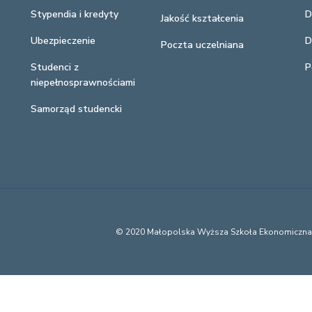
Stypendia i kredyty
D
Jakość kształcenia
Ubezpieczenie
D
Poczta uczelniana
Studenci z
P
niepełnosprawnościami
Samorząd studencki
© 2020 Małopolska Wyższa Szkoła Ekonomiczn