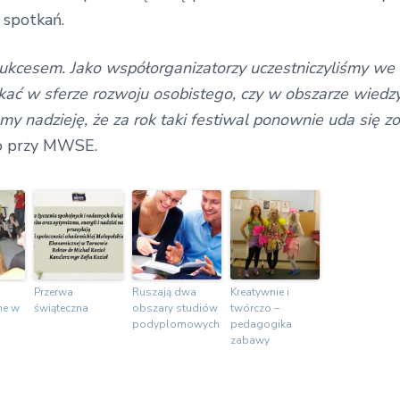
 spotkań.
ukcesem. Jako współorganizatorzy uczestniczyliśmy we
ać w sferze rozwoju osobistego, czy w obszarze wiedzy
y nadzieję, że za rok taki festiwal ponownie uda się z
go przy MWSE.
Przerwa
Ruszają dwa
Kreatywnie i
ne w
świąteczna
obszary studiów
twórczo –
podyplomowych
pedagogika
zabawy