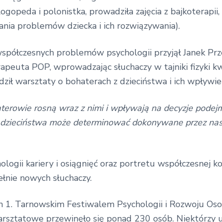
ogopeda i polonistka, prowadziła zajęcia z bajkoterapii
nia problemów dziecka i ich rozwiązywania).
półczesnych problemów psychologii przyjął Janek Przeo
euta POP, wprowadzając słuchaczy w tajniki fizyki kwa
ił warsztaty o bohaterach z dzieciństwa i ich wpływie 
haterowie rosną wraz z nimi i wpływają na decyzje pode
r z dzieciństwa może determinować dokonywane przez na
logii kariery i osiągnięć oraz portretu współczesnej ko
ełnie nowych słuchaczy.
 1. Tarnowskim Festiwalem Psychologii i Rozwoju Osob
rsztatowe przewinęło się ponad 230 osób. Niektórzy u