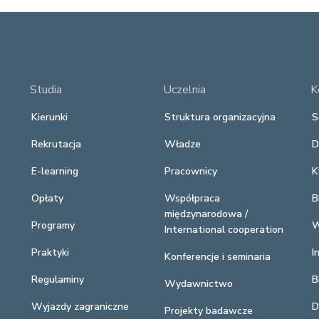
Studia
Uczelnia
K
Kierunki
Struktura organizacyjna
S
Rekrutacja
Władze
D
E-learning
Pracownicy
K
Opłaty
Współpraca
B
międzynarodowa /
Programy
W
International cooperation
Praktyki
I
Konferencje i seminaria
Regulaminy
B
Wydawnictwo
Wyjazdy zagraniczne
D
Projekty badawcze