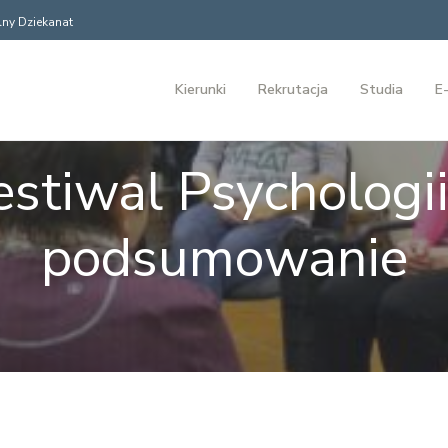
ny Dziekanat
Kierunki
Rekrutacja
Studia
E-
estiwal Psychologii
podsumowanie