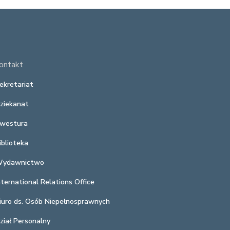
ontakt
ekretariat
ziekanat
westura
iblioteka
ydawnictwo
nternational Relations Office
iuro ds. Osób Niepełnosprawnych
ział Personalny