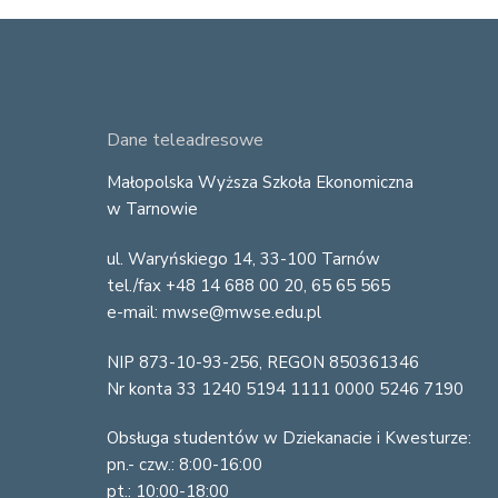
F
Dane teleadresowe
o
Małopolska Wyższa Szkoła Ekonomiczna
w Tarnowie
o
ul. Waryńskiego 14, 33-100 Tarnów
t
tel./fax +48 14 688 00 20, 65 65 565
e
e-mail: mwse@mwse.edu.pl
r
NIP 873-10-93-256, REGON 850361346
Nr konta 33 1240 5194 1111 0000 5246 7190
Obsługa studentów w Dziekanacie i Kwesturze:
pn.- czw.: 8:00-16:00
pt.: 10:00-18:00