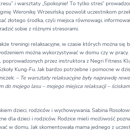
resu” i warsztaty „Spokojnie! To tylko stres” prowadzo
ginię Weronikę Wrzesińską pozwolił uczestnikom przekon
ać złotego środka, czyli miejsca równowagi, informował 
adzić sobie z różnymi stresorami.
że treningi relaksacyjne, w czasie których można się b
powodzeniem można wykorzystywać w domu czy w pracy. U
u, poprowadzonych przez instruktora z Negri Fitness K
zkoły Kung-Fu. Jak bardzo potrzebne i pomocne w dzisie
niczek:
–
Te warsztaty relaksacyjne były naprawdę rewe
m do mojego lasu – mojego miejsca relaksacji – ściskam
iem dzieci, rodziców i wychowywania. Sabina Rosołows
e dla dzieci i rodziców. Rodzice mieli możliwość pozn
ywać w domu. Jak skomentowała mama jednego z uczes