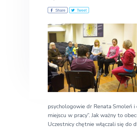
k
o
n
t
ł
Share
Tweet
a
e
a
E
v
n
k
i
t
o
n
g
o
m
a
i
t
c
z
i
n
a
o
n
psychologowie dr Renata Smoleń i d
miejscu w pracy”. Jak ważny to obec
Uczestnicy chętnie włączali się do dy