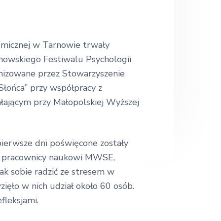
.
.
omicznej w Tarnowie trwały
nowskiego Festiwalu Psychologii
anizowane przez Stowarzyszenie
 Słońca” przy współpracy z
ającym przy Małopolskiej Wyższej
pierwsze dni poświęcone zostały
h pracownicy naukowi MWSE,
ak sobie radzić ze stresem w
zięło w nich udział około 60 osób.
efleksjami.