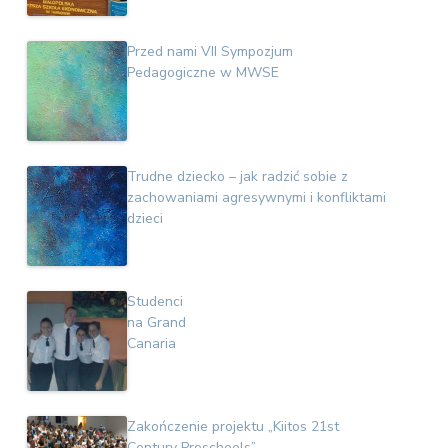
Przed nami VII Sympozjum
Pedagogiczne w MWSE
Trudne dziecko – jak radzić sobie z
zachowaniami agresywnymi i konfliktami
dzieci
Studenci
na Grand
Canaria
Zakończenie projektu „Kiitos 21st
Century Preschools”