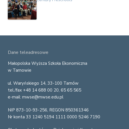
F
Dane teleadresowe
o
Małopolska Wyższa Szkoła Ekonomiczna
w Tarnowie
o
ul. Waryńskiego 14, 33-100 Tarnów
t
tel./fax +48 14 688 00 20, 65 65 565
e
e-mail: mwse@mwse.edu.pl
r
NIP 873-10-93-256, REGON 850361346
Nr konta 33 1240 5194 1111 0000 5246 7190