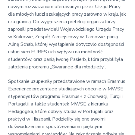
nowym rozwiązaniom oferowanym przez Urząd Pracy
dla młodych ludzi szukających pracy zarówno w kraju, jak
i za granicą. Do wygłoszenia prelekcji organizatorzy
zaprosili przedstawicieli Wojewódzkiego Urzędu Pracy
w Krakowie, Zespół Zamiejscowy w Tarnowie: panią
Alinę Schab, której wystąpienie dotyczyło dostępności
usług sieci EURES i ich wpływu na mobilność
studentów, oraz panią Iwonę Pasierb, która przybliżyła
założenia programu „Gwarancje dla młodzieży”.
Spotkanie uzupełniły przedstawione w ramach Erasmus
Experience prezentacje studiujących obecnie w MWSE
stypendystów programu Erasmus+ z Chorwacji, Turcji i
Portugalii, a także studentek MWSE z kierunku
Pedagogika, które odbyły studia w Portugalii oraz
praktyki w Hiszpanii. Podzieliły się one swoimi
doświadczeniami, spostrzeżeniami i pięknymi
wspomnieniami z wyjazdów. Na zakończenie odbyła się