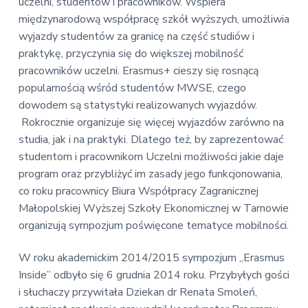
v
n
uczelni, studentów i pracowników. Wspiera
E
i
t
międzynarodową współpracę szkół wyższych, umożliwia
k
o
g
wyjazdy studentów za granicę na część studiów i
n
a
praktykę, przyczynia się do większej mobilność
o
t
m
pracowników uczelni. Erasmus+ cieszy się rosnącą
i
i
popularnością wśród studentów MWSE, czego
c
o
dowodem są statystyki realizowanych wyjazdów.
z
n
n
Rokrocznie organizuje się więcej wyjazdów zarówno na
a
studia, jak i na praktyki. Dlatego też, by zaprezentować
studentom i pracownikom Uczelni możliwości jakie daje
program oraz przybliżyć im zasady jego funkcjonowania,
co roku pracownicy Biura Współpracy Zagranicznej
Małopolskiej Wyższej Szkoły Ekonomicznej w Tarnowie
organizują sympozjum poświęcone tematyce mobilności.
W roku akademickim 2014/2015 sympozjum „Erasmus
Inside” odbyło się 6 grudnia 2014 roku. Przybyłych gości
i słuchaczy przywitała Dziekan dr Renata Smoleń,