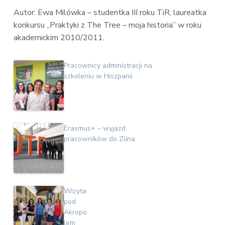
Autor: Ewa Milówka – studentka III roku TiR, laureatka
konkursu „Praktyki z The Tree – moja historia” w roku
akademickim 2010/2011.
Pracownicy administracji na
szkoleniu w Hiszpanii
Erasmus+ – wyjazd
pracowników do Zlína
Wizyta
pod
Akropo
lem