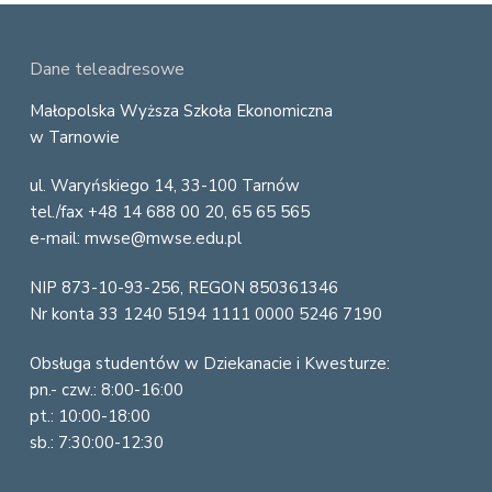
F
Dane teleadresowe
o
Małopolska Wyższa Szkoła Ekonomiczna
w Tarnowie
o
ul. Waryńskiego 14, 33-100 Tarnów
t
tel./fax +48 14 688 00 20, 65 65 565
e
e-mail: mwse@mwse.edu.pl
r
NIP 873-10-93-256, REGON 850361346
Nr konta 33 1240 5194 1111 0000 5246 7190
Obsługa studentów w Dziekanacie i Kwesturze:
pn.- czw.: 8:00-16:00
pt.: 10:00-18:00
sb.: 7:30:00-12:30