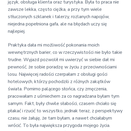
język, obsługa klienta oraz turystyka. Była to praca nie
zawsze lekka, często ciężka, a przy tym wiele
stłuczonych szklanek i talerzy, rozlanych napojów,
niejedna popełniona gafa, ale na błędach uczy się
najlepiej.
Praktyka dała mi możliwość pokonania moich
wewnętrznych barier, co w rzeczywistości nie było takie
trudne. Wyjazd pozwolił mi uwierzyć w siebie dał mi
pewność, że sobie poradzę w życiu z przeciwnościami
losu. Najwięcej radości czerpałam z obsługi gości
hotelowych, którzy pochodzili z różnych zakątków
świata. Pomimo palącego słońca, czy zmęczenia,
pracowałam z uśmiechem za co nagradzana byłam tym
samym. Fakt, były chwile słabości, czasem chciało się
płakać i rzucić to wszystko, jednak teraz, z perspektywy
czasu, nie żałuję, że tam byłam, a nawet chciałabym
wrócić. To była największa przygoda mojego życia.