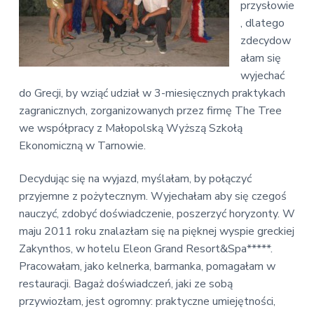
v
n
przysłowie
E
i
t
k
, dlatego
o
g
zdecydow
n
a
ałam się
o
t
m
wyjechać
i
i
do Grecji, by wziąć udział w 3-miesięcznych praktykach
c
o
z
zagranicznych, zorganizowanych przez firmę The Tree
n
n
we współpracy z Małopolską Wyższą Szkołą
a
Ekonomiczną w Tarnowie.
Decydując się na wyjazd, myślałam, by połączyć
przyjemne z pożytecznym. Wyjechałam aby się czegoś
nauczyć, zdobyć doświadczenie, poszerzyć horyzonty. W
maju 2011 roku znalazłam się na pięknej wyspie greckiej
Zakynthos, w hotelu Eleon Grand Resort&Spa*****.
Pracowałam, jako kelnerka, barmanka, pomagałam w
restauracji. Bagaż doświadczeń, jaki ze sobą
przywiozłam, jest ogromny: praktyczne umiejętności,