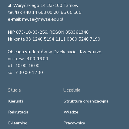
ul. Waryńskiego 14, 33-100 Tarnów
t
tel./fax +48 14 688 00 20, 65 65 565
e
e-mail: mwse@mwse.edu.pl
r
NIP 873-10-93-256, REGON 850361346
Nr konta 33 1240 5194 1111 0000 5246 7190
Obsługa studentów w Dziekanacie i Kwesturze:
pn.- czw.: 8:00-16:00
pt.: 10:00-18:00
sb.: 7:30:00-12:30
Studia
Uczelnia
Kierunki
Struktura organizacyjna
Rekrutacja
Władze
E-learning
Pracownicy