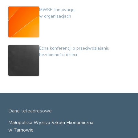
MWSE. Innowacje
w organizacjach
Echa konferencji o przeciwdziałaniu
bezdomności dzieci
F
Dane teleadresowe
o
Małopolska Wyższa Szkoła Ekonomiczna
w Tarnowie
o