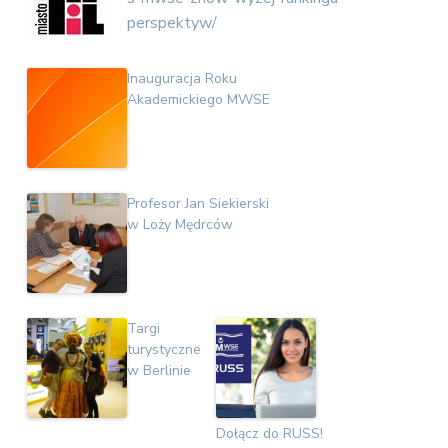
v
n
E
perspektyw/
i
t
k
o
g
n
a
Inauguracja Roku
o
t
Akademickiego MWSE
m
i
i
c
o
z
n
n
a
Profesor Jan Siekierski
w Loży Mędrców
Targi
turystyczne
w Berlinie
Dołącz do RUSS!