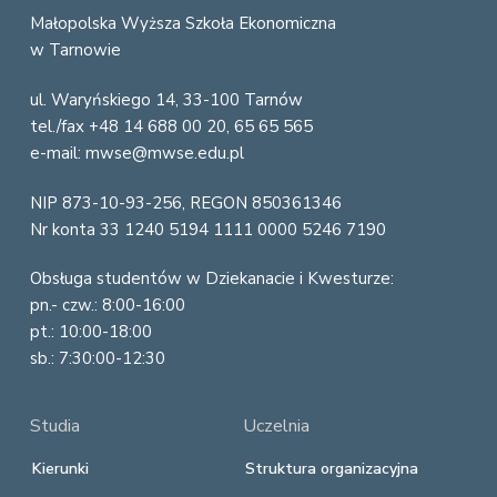
o
Małopolska Wyższa Szkoła Ekonomiczna
w Tarnowie
o
ul. Waryńskiego 14, 33-100 Tarnów
t
tel./fax +48 14 688 00 20, 65 65 565
e
e-mail: mwse@mwse.edu.pl
r
NIP 873-10-93-256, REGON 850361346
Nr konta 33 1240 5194 1111 0000 5246 7190
Obsługa studentów w Dziekanacie i Kwesturze:
pn.- czw.: 8:00-16:00
pt.: 10:00-18:00
sb.: 7:30:00-12:30
Studia
Uczelnia
Kierunki
Struktura organizacyjna