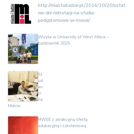
v
n
E
http://miastoiludzie.pl/2016/10/20/ostat
i
t
k
nie-dni-rekrutacji-na-studia-
o
g
n
podyplomowe-w-mwse/
a
o
t
m
i
i
Wizyta w University of West Attica –
c
październik 2025
o
z
n
n
a
St
ud
en
ci
na
Malcie
MWSE z atrakcyjną ofertą
edukacyjną i szkoleniową