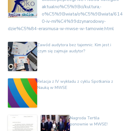
v
n
E
aktualno%C5%9Bci/kultura,-
i
t
k
o%C5%9Bwiata/o%C5%9Bwiata/614
o
g
n
0-iv-mi%C4%99dzynarodowy-
a
o
dzie%C5%84-erasmusa-w-mwse-w-tarnowie.html
t
m
i
i
c
o
Zawód audytora bez tajemnic. Kim jest i
z
n
n
czym się zajmuje audytor?
a
Relacja z IV wykładu z cyklu Spotkania z
Nauką w MWSE
Nagroda Tertila
ponownie w MWSE!