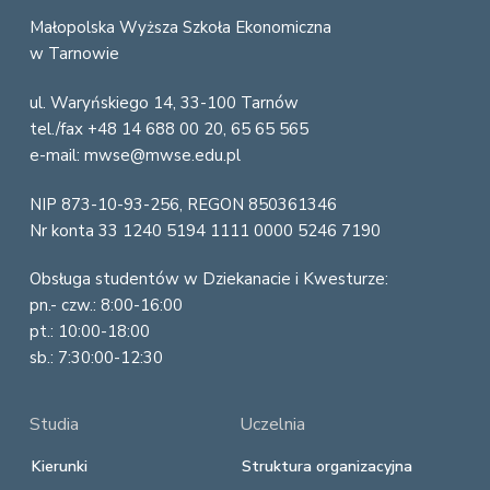
o
Małopolska Wyższa Szkoła Ekonomiczna
w Tarnowie
o
ul. Waryńskiego 14, 33-100 Tarnów
t
tel./fax +48 14 688 00 20, 65 65 565
e
e-mail: mwse@mwse.edu.pl
r
NIP 873-10-93-256, REGON 850361346
Nr konta 33 1240 5194 1111 0000 5246 7190
Obsługa studentów w Dziekanacie i Kwesturze:
pn.- czw.: 8:00-16:00
pt.: 10:00-18:00
sb.: 7:30:00-12:30
Studia
Uczelnia
Kierunki
Struktura organizacyjna