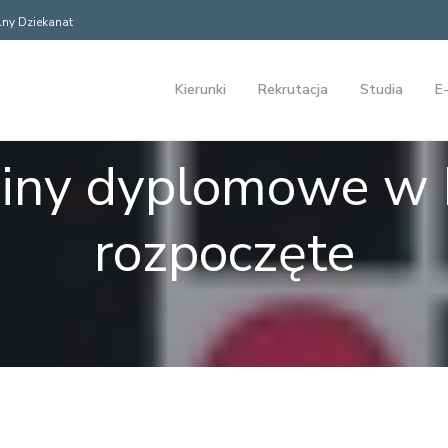
ny Dziekanat
Kierunki
Rekrutacja
Studia
E-
iny dyplomowe 
rozpoczęte