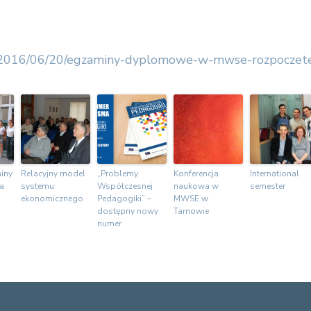
pl/2016/06/20/egzaminy-dyplomowe-w-mwse-rozpoczet
iny
Relacyjny model
„Problemy
Konferencja
International
a
systemu
Współczesnej
naukowa w
semester
ekonomicznego
Pedagogiki” –
MWSE w
dostępny nowy
Tarnowie
numer