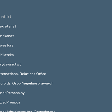
ontakt
ekretariat
ziekanat
westura
iblioteka
ydawnictwo
nternational Relations Office
iuro ds. Osób Niepełnosprawnych
ział Personalny
ział Promocji
ział Administracyjno-Gospodarczy