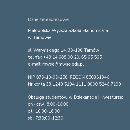
F
Dane teleadresowe
o
Małopolska Wyższa Szkoła Ekonomiczna
w Tarnowie
o
ul. Waryńskiego 14, 33-100 Tarnów
t
tel./fax +48 14 688 00 20, 65 65 565
e
e-mail: mwse@mwse.edu.pl
r
NIP 873-10-93-256, REGON 850361346
Nr konta 33 1240 5194 1111 0000 5246 7190
Obsługa studentów w Dziekanacie i Kwesturze:
pn.- czw.: 8:00-16:00
pt.: 10:00-18:00
sb.: 7:30:00-12:30