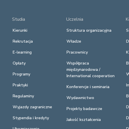
Studia
Uczelnia
K
Kierunki
Struktura organizacyjna
S
Rekrutacja
Władze
D
E-learning
Pracownicy
K
Opłaty
Współpraca
B
międzynarodowa /
Programy
W
International cooperation
Praktyki
I
Konferencje i seminaria
Regulaminy
B
Wydawnictwo
Wyjazdy zagraniczne
D
Projekty badawcze
Stypendia i kredyty
D
Jakość kształcenia
Ubezpieczenie
D