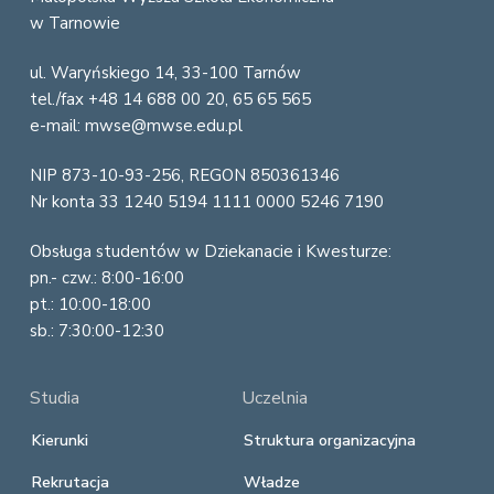
o
w Tarnowie
o
ul. Waryńskiego 14, 33-100 Tarnów
t
tel./fax +48 14 688 00 20, 65 65 565
e
e-mail: mwse@mwse.edu.pl
r
NIP 873-10-93-256, REGON 850361346
Nr konta 33 1240 5194 1111 0000 5246 7190
Obsługa studentów w Dziekanacie i Kwesturze:
pn.- czw.: 8:00-16:00
pt.: 10:00-18:00
sb.: 7:30:00-12:30
Studia
Uczelnia
Kierunki
Struktura organizacyjna
Rekrutacja
Władze