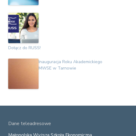
Dołącz do RUSS!
Inauguracja Roku Akademickiego
MWSE w Tarnowie
F
Dane teleadresowe
Małopolska Wyższa Szkoła Ekonomiczna