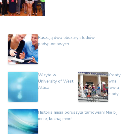
Ruszają dwa obszary studiów
podyplomowych
Wizyta w
Kreaty
University of West
wna
Attica
rewia
mody
Historia misia poruszyła tarnowian! Nie bij
mnie, kochaj mnie!