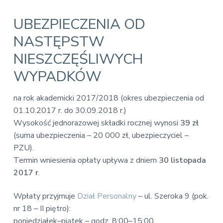
v
n
E
i
t
k
UBEZPIECZENIA OD
o
g
n
NASTĘPSTW
a
o
t
m
NIESZCZĘŚLIWYCH
i
i
c
WYPADKÓW
o
z
n
n
a
na rok akademicki 2017/2018 (okres ubezpieczenia od
01.10.2017 r. do 30.09.2018 r.)
Wysokość jednorazowej składki rocznej wynosi
39 zł
(suma ubezpieczenia – 20 000 zł, ubezpieczyciel –
PZU).
Termin wniesienia opłaty upływa z dniem
30 listopada
2017 r
.
Wpłaty przyjmuje
Dział Personalny
– ul. Szeroka 9 (pok.
nr 18 – II piętro):
poniedziałek–piątek – godz. 8:00–15:00