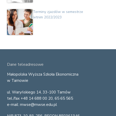
Terminy zjazdów w semestrze
letnim 2022/2023
F
Dane teleadresowe
o
Małopolska Wyższa Szkoła Ekonomiczna
w Tarnowie
o
ul. Waryńskiego 14, 33-100 Tarnów
t
tel./fax +48 14 688 00 20, 65 65 565
e
e-mail: mwse@mwse.edu.pl
r