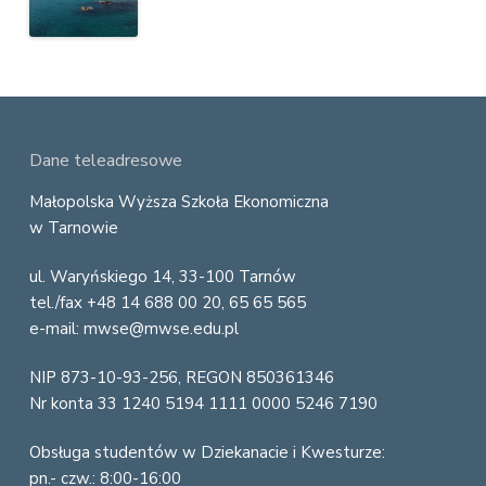
F
Dane teleadresowe
o
Małopolska Wyższa Szkoła Ekonomiczna
w Tarnowie
o
ul. Waryńskiego 14, 33-100 Tarnów
t
tel./fax +48 14 688 00 20, 65 65 565
e
e-mail: mwse@mwse.edu.pl
r
NIP 873-10-93-256, REGON 850361346
Nr konta 33 1240 5194 1111 0000 5246 7190
Obsługa studentów w Dziekanacie i Kwesturze:
pn.- czw.: 8:00-16:00