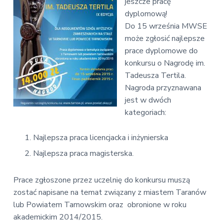
v
n
jeszcze pracę
E
i
t
dyplomową!
k
o
g
Do 15 września MWSE
n
a
może zgłosić najlepsze
o
t
m
prace dyplomowe do
i
i
konkursu o Nagrodę im.
c
o
Tadeusza Tertila.
z
n
n
Nagroda przyznawana
a
jest w dwóch
kategoriach:
Najlepsza praca licencjacka i inżynierska
Najlepsza praca magisterska.
Prace zgłoszone przez uczelnię do konkursu muszą
zostać napisane na temat związany z miastem Taranów
lub Powiatem Tarnowskim oraz obronione w roku
akademickim 2014/2015.