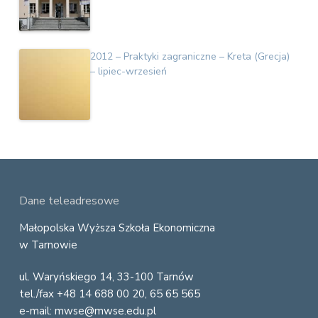
2012 – Praktyki zagraniczne – Kreta (Grecja)
– lipiec-wrzesień
F
Dane teleadresowe
o
Małopolska Wyższa Szkoła Ekonomiczna
w Tarnowie
o
ul. Waryńskiego 14, 33-100 Tarnów
t
tel./fax +48 14 688 00 20, 65 65 565
e
e-mail: mwse@mwse.edu.pl