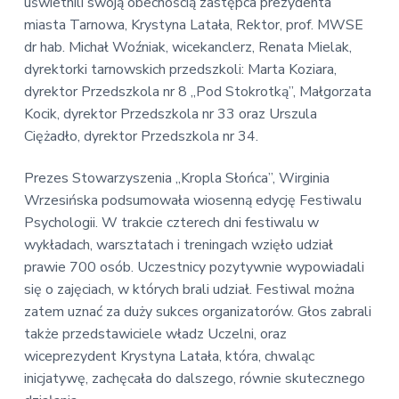
v
n
uświetnili swoją obecnością zastępca prezydenta
E
i
t
miasta Tarnowa, Krystyna Latała, Rektor, prof. MWSE
k
o
g
dr hab. Michał Woźniak, wicekanclerz, Renata Mielak,
n
a
dyrektorki tarnowskich przedszkoli: Marta Koziara,
o
t
m
dyrektor Przedszkola nr 8 „Pod Stokrotką”, Małgorzata
i
i
Kocik, dyrektor Przedszkola nr 33 oraz Urszula
c
o
Ciężadło, dyrektor Przedszkola nr 34.
z
n
n
a
Prezes Stowarzyszenia „Kropla Słońca”, Wirginia
Wrzesińska podsumowała wiosenną edycję Festiwalu
Psychologii. W trakcie czterech dni festiwalu w
wykładach, warsztatach i treningach wzięło udział
prawie 700 osób. Uczestnicy pozytywnie wypowiadali
się o zajęciach, w których brali udział. Festiwal można
zatem uznać za duży sukces organizatorów. Głos zabrali
także przedstawiciele władz Uczelni, oraz
wiceprezydent Krystyna Latała, która, chwaląc
inicjatywę, zachęcała do dalszego, równie skutecznego