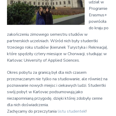
v
n
udział w
E
i
t
k
Programie
o
g
Erasmus+
n
a
powróciła
o
t
m
do kraju po
i
i
zakończeniu zimowego semestru studiów w
c
o
z
partnerskich uczelniach. Wśród nich były studentki
n
n
trzeciego roku studiów (kierunek Turystyka i Rekreacja),
a
które spędziły cztery miesiące w Chorwacji, studiując w
Karlovac University of Applied Sciences.
Okres pobytu za granicą był dla nich czasem
przeznaczanym nie tylko na studiowanie, ale również na
poznawanie nowych miejsc i ciekawych ludzi. Studentki
swój pobyt w Karlovac podsumowują jako
niezapomnianą przygodę, dzięki której zdobyły cenne
dla nich doświadczenia.
Zachęcamy do przeczytania
listu studentek
!