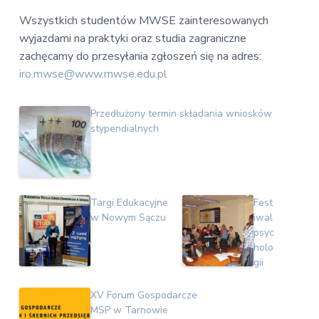
Wszystkich studentów MWSE zainteresowanych
wyjazdami na praktyki oraz studia zagraniczne
zachęcamy do przesyłania zgłoszeń się na adres:
iro.mwse@www.mwse.edu.pl
Przedłużony termin składania wniosków
stypendialnych
Targi Edukacyjne
Fest
w Nowym Sączu
iwal
psyc
holo
gii
XV Forum Gospodarcze
MSP w Tarnowie