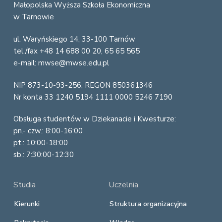
o
Małopolska Wyższa Szkoła Ekonomiczna
w Tarnowie
o
ul. Waryńskiego 14, 33-100 Tarnów
t
tel./fax +48 14 688 00 20, 65 65 565
e
e-mail: mwse@mwse.edu.pl
r
NIP 873-10-93-256, REGON 850361346
Nr konta 33 1240 5194 1111 0000 5246 7190
Obsługa studentów w Dziekanacie i Kwesturze:
pn.- czw.: 8:00-16:00
pt.: 10:00-18:00
sb.: 7:30:00-12:30
Studia
Uczelnia
Kierunki
Struktura organizacyjna