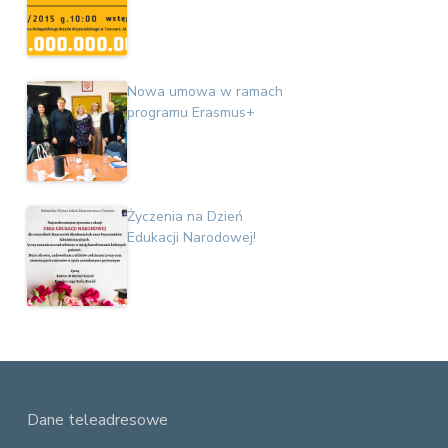
Nowa umowa w ramach
programu Erasmus+
Życzenia na Dzień
Edukacji Narodowej!
F
Dane teleadresowe