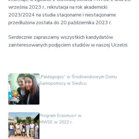
v
n
E
września 2023 r., rekrutacja na rok akademicki
i
t
k
2023/2024 na studia stacjonarne i niestacjonarne
o
g
n
przedłużona została do 20 października 2023 r.
a
o
t
m
i
Serdecznie zapraszamy wszystkich kandydatów
i
c
zainteresowanych podjęciem studiów w naszej Uczelni.
o
z
n
n
a
„Paidagogos” w Środowiskowym Domu
Samopomocy w Siedlcu
Program Erasmus+ w
MWSE w 2022 r.