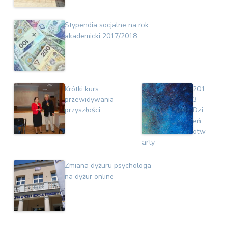
Stypendia socjalne na rok
akademicki 2017/2018
Krótki kurs
201
przewidywania
3
przyszłości
Dzi
eń
otw
arty
Zmiana dyżuru psychologa
na dyżur online