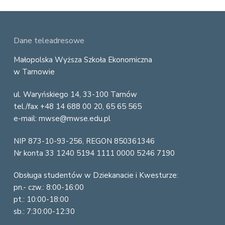
F
Dane teleadresowe
o
Małopolska Wyższa Szkoła Ekonomiczna
w Tarnowie
o
ul. Waryńskiego 14, 33-100 Tarnów
t
tel./fax +48 14 688 00 20, 65 65 565
e
e-mail: mwse@mwse.edu.pl
r
NIP 873-10-93-256, REGON 850361346
Nr konta 33 1240 5194 1111 0000 5246 7190
Obsługa studentów w Dziekanacie i Kwesturze:
pn.- czw.: 8:00-16:00
pt.: 10:00-18:00
sb.: 7:30:00-12:30