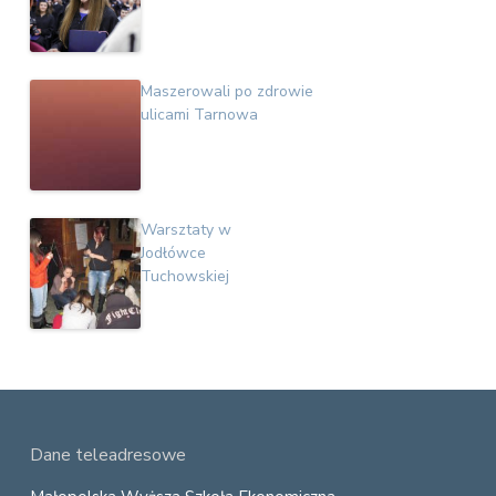
Maszerowali po zdrowie
ulicami Tarnowa
Warsztaty w
Jodłówce
Tuchowskiej
F
Dane teleadresowe