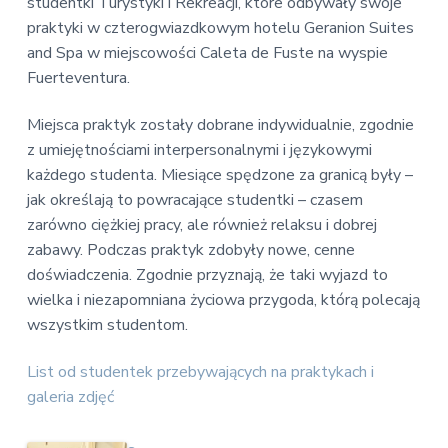
v
n
studentki Turystyki i Rekreacji, które odbywały swoje
E
i
t
praktyki w czterogwiazdkowym hotelu Geranion Suites
k
o
g
and Spa w miejscowości Caleta de Fuste na wyspie
n
a
Fuerteventura.
o
t
m
i
i
Miejsca praktyk zostały dobrane indywidualnie, zgodnie
c
o
z umiejętnościami interpersonalnymi i językowymi
z
n
n
każdego studenta. Miesiące spędzone za granicą były –
a
jak określają to powracające studentki – czasem
zarówno ciężkiej pracy, ale również relaksu i dobrej
zabawy. Podczas praktyk zdobyły nowe, cenne
doświadczenia. Zgodnie przyznają, że taki wyjazd to
wielka i niezapomniana życiowa przygoda, którą polecają
wszystkim studentom.
List od studentek przebywających na praktykach i
galeria zdjęć