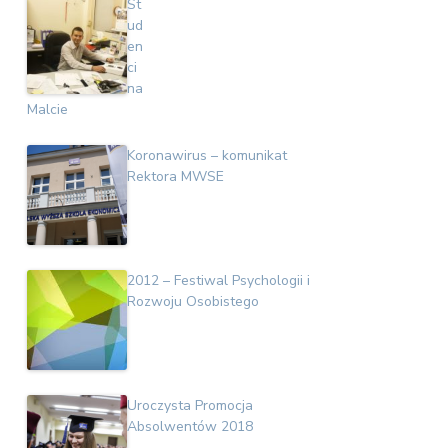
St
ud
en
ci
na
Malcie
Koronawirus – komunikat
Rektora MWSE
2012 – Festiwal Psychologii i
Rozwoju Osobistego
Uroczysta Promocja
Absolwentów 2018