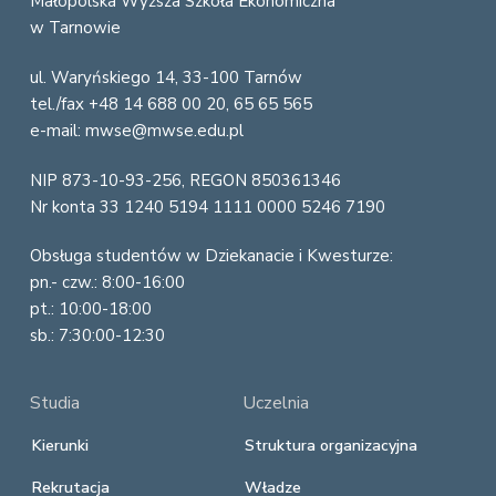
o
Małopolska Wyższa Szkoła Ekonomiczna
w Tarnowie
o
ul. Waryńskiego 14, 33-100 Tarnów
t
tel./fax +48 14 688 00 20, 65 65 565
e
e-mail: mwse@mwse.edu.pl
r
NIP 873-10-93-256, REGON 850361346
Nr konta 33 1240 5194 1111 0000 5246 7190
Obsługa studentów w Dziekanacie i Kwesturze:
pn.- czw.: 8:00-16:00
pt.: 10:00-18:00
sb.: 7:30:00-12:30
Studia
Uczelnia
Kierunki
Struktura organizacyjna
Rekrutacja
Władze