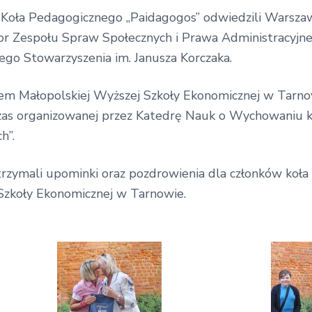
Koła Pedagogicznego „Paidagogos” odwiedzili Warszaw
or Zespołu Spraw Społecznych i Prawa Administracyjn
ego Stowarzyszenia im. Janusza Korczaka.
em Małopolskiej Wyższej Szkoły Ekonomicznej w Tarnow
zas organizowanej przez Katedrę Nauk o Wychowaniu ko
h”.
zymali upominki oraz pozdrowienia dla członków koła „
 Szkoły Ekonomicznej w Tarnowie.