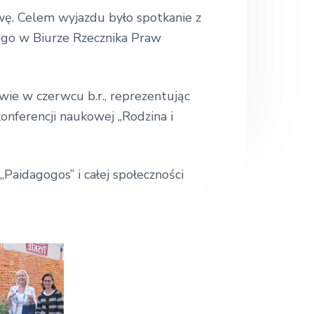
.
ę. Celem wyjazdu było spotkanie z
.
ego w Biurze Rzecznika Praw
ie w czerwcu b.r., reprezentując
nferencji naukowej „Rodzina i
Paidagogos” i całej społeczności