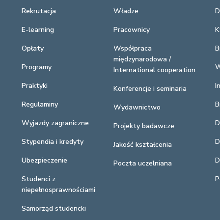
Rekrutacja
Władze
D
E-learning
Pracownicy
K
Opłaty
Współpraca
B
międzynarodowa /
Programy
W
International cooperation
Praktyki
I
Konferencje i seminaria
Regulaminy
B
Wydawnictwo
Wyjazdy zagraniczne
D
Projekty badawcze
Stypendia i kredyty
D
Jakość kształcenia
Ubezpieczenie
D
Poczta uczelniana
Studenci z
P
niepełnosprawnościami
Samorząd studencki