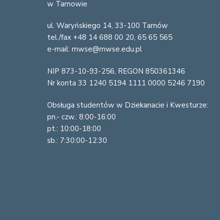
w Tarnowie
o
ul. Waryńskiego 14, 33-100 Tarnów
t
tel./fax +48 14 688 00 20, 65 65 565
e
e-mail: mwse@mwse.edu.pl
r
NIP 873-10-93-256, REGON 850361346
Nr konta 33 1240 5194 1111 0000 5246 7190
Obsługa studentów w Dziekanacie i Kwesturze:
pn.- czw.: 8:00-16:00
pt.: 10:00-18:00
sb.: 7:30:00-12:30