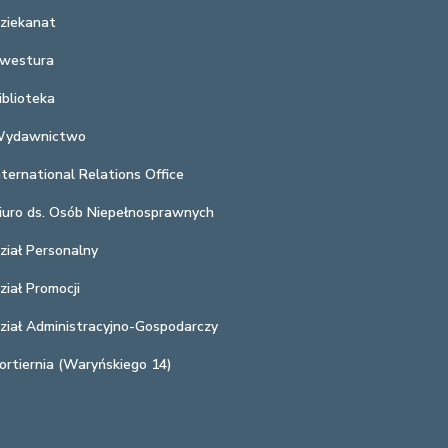
ziekanat
westura
iblioteka
ydawnictwo
nternational Relations Office
iuro ds. Osób Niepełnosprawnych
ział Personalny
ział Promocji
ział Administracyjno-Gospodarczy
ortiernia (Waryńskiego 14)