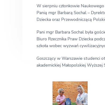
k
o
n
t
W sierpniu członkowie Naukowego 
ł
a
e
Panią mgr Barbarą Sochal – Dyrekt
a
E
v
n
Dziecka oraz Przewodniczącą Polski
k
i
t
o
n
Pani mgr Barbara Sochal była gości
g
o
m
Biuro Rzecznika Praw Dziecka podc
a
i
szkoła wobec wyzwań cywilizacyjnyc
t
c
z
i
n
Goszczący w Warszawie studenci otr
a
o
akademickiej Małopolskiej Wyższej
n