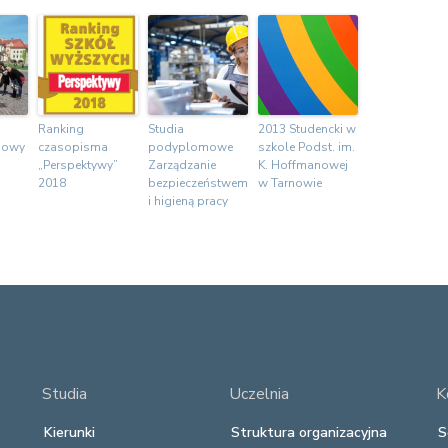
Ranking
Studia
2013 Studencki w
dowy
czasopisma
podyplomowe
szkole Podst. im.
„Perspektywy”
Zarządzanie
K. Hoffmanowej
2018
bezpieczeństwem
w Tarnowie
i higieną pracy
Studia
Uczelnia
K
Kierunki
Struktura organizacyjna
S