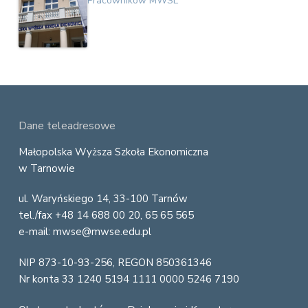
Pracowników MWSE
F
Dane teleadresowe
o
Małopolska Wyższa Szkoła Ekonomiczna
w Tarnowie
o
ul. Waryńskiego 14, 33-100 Tarnów
t
tel./fax +48 14 688 00 20, 65 65 565
e
e-mail: mwse@mwse.edu.pl
r
NIP 873-10-93-256, REGON 850361346
Nr konta 33 1240 5194 1111 0000 5246 7190