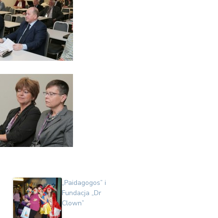
„Paidagogos” i
Fundacja „Dr
Clown”