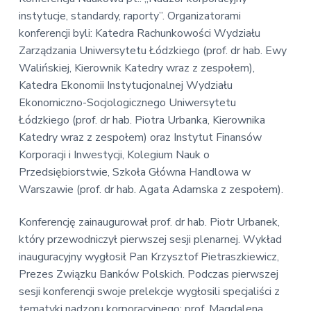
v
n
E
instytucje, standardy, raporty”. Organizatorami
i
t
k
konferencji byli: Katedra Rachunkowości Wydziału
o
g
n
Zarządzania Uniwersytetu Łódzkiego (prof. dr hab. Ewy
a
o
Walińskiej, Kierownik Katedry wraz z zespołem),
t
m
i
Katedra Ekonomii Instytucjonalnej Wydziału
i
c
Ekonomiczno-Socjologicznego Uniwersytetu
o
z
Łódzkiego (prof. dr hab. Piotra Urbanka, Kierownika
n
n
a
Katedry wraz z zespołem) oraz Instytut Finansów
Korporacji i Inwestycji, Kolegium Nauk o
Przedsiębiorstwie, Szkoła Główna Handlowa w
Warszawie (prof. dr hab. Agata Adamska z zespołem).
Konferencję zainaugurował prof. dr hab. Piotr Urbanek,
który przewodniczył pierwszej sesji plenarnej. Wykład
inauguracyjny wygłosił Pan Krzysztof Pietraszkiewicz,
Prezes Związku Banków Polskich. Podczas pierwszej
sesji konferencji swoje prelekcje wygłosili specjaliści z
tematyki nadzoru korporacyjnego: prof. Magdalena