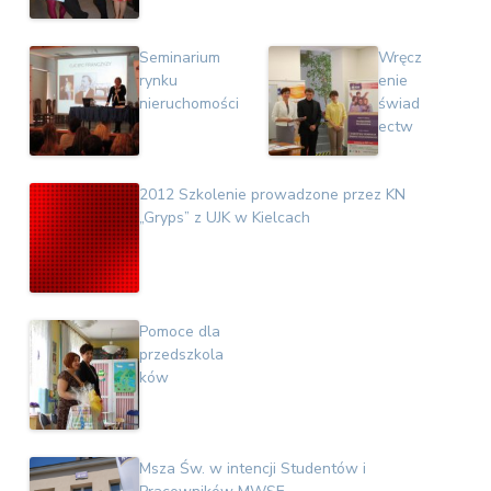
Seminarium
Wręcz
rynku
enie
nieruchomości
świad
ectw
2012 Szkolenie prowadzone przez KN
„Gryps” z UJK w Kielcach
Pomoce dla
przedszkola
ków
Msza Św. w intencji Studentów i