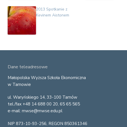
2013 Spotkanie z
Kevinem Aistonem
F
Dane teleadresowe
o
Małopolska Wyższa Szkoła Ekonomiczna
w Tarnowie
o
ul. Waryńskiego 14, 33-100 Tarnów
t
tel./fax +48 14 688 00 20, 65 65 565
e
e-mail: mwse@mwse.edu.pl
r
NIP 873-10-93-256, REGON 850361346