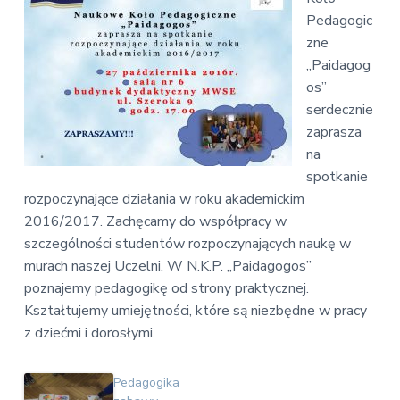
v
n
E
Pedagogic
i
t
k
zne
o
g
n
„Paidagog
a
o
os”
t
m
i
serdecznie
i
c
zaprasza
o
z
na
n
n
a
spotkanie
rozpoczynające działania w roku akademickim
2016/2017. Zachęcamy do współpracy w
szczególności studentów rozpoczynających naukę w
murach naszej Uczelni. W N.K.P. „Paidagogos”
poznajemy pedagogikę od strony praktycznej.
Kształtujemy umiejętności, które są niezbędne w pracy
z dziećmi i dorosłymi.
Pedagogika