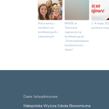
Pracownicy i
MWSE w
1-4 maja 202
studenci na
Tarnowie
przerwa ma
konferencjach i
zaprasza na
szkoleniach
konferencję pt.:
„Przeciwdziałanie
bezdomności
dzieci”
F
Dane teleadresowe
o
Małopolska Wyższa Szkoła Ekonomiczna