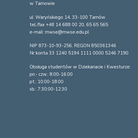
w Tarnowie
o
ul. Waryńskiego 14, 33-100 Tarnów
t
tel./fax +48 14 688 00 20, 65 65 565
e
e-mail: mwse@mwse.edu.pl
r
NIP 873-10-93-256, REGON 850361346
Nr konta 33 1240 5194 1111 0000 5246 7190
Obsługa studentów w Dziekanacie i Kwesturze:
pn.- czw.: 8:00-16:00
pt.: 10:00-18:00
sb.: 7:30:00-12:30