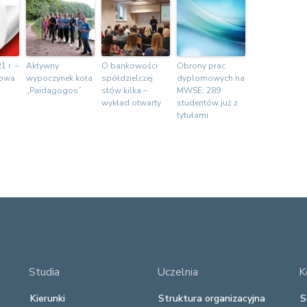
1 r. –
Aktywny
O bankowości
Obrony prac
jowa
wypoczynek koła
spółdzielczej
dyplomowych na
„Paidagogos”
słów kilka –
MWSE: 289
wykład otwarty
studentów już z
tytułami
Studia
Uczelnia
K
Kierunki
Struktura organizacyjna
S