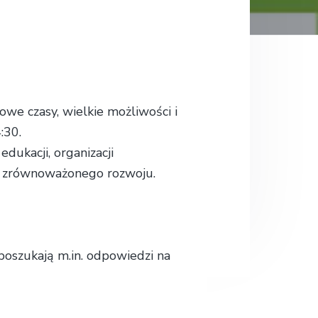
.
.
we czasy, wielkie możliwości i
:30.
dukacji, organizacji
 i zrównoważonego rozwoju.
 poszukają m.in. odpowiedzi na