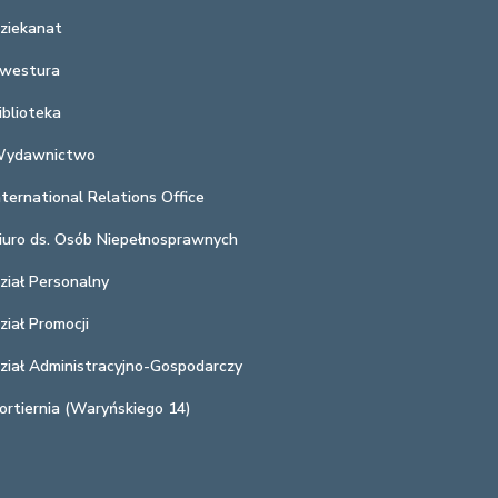
ziekanat
westura
iblioteka
ydawnictwo
nternational Relations Office
iuro ds. Osób Niepełnosprawnych
ział Personalny
ział Promocji
ział Administracyjno-Gospodarczy
ortiernia (Waryńskiego 14)