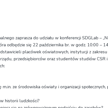
lnego zaprasza do udziału w konferencji SDGLab – „No
ra odbędzie się 22 października br. w godz. 10:00 – 14
stawicieli placówek oświatowych, instytucji z zakresu e
morządu, przedsiębiorców oraz studentów studiów CSR
ch:
 m.in. ze środowiska oświaty i organizacji społecznych,
w historii ludzkości?
 opiera się na zrównoważonym podejściu do zasobów?