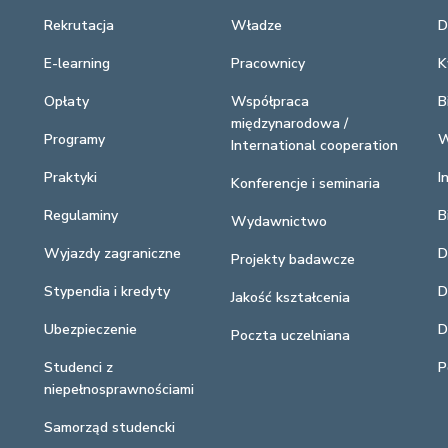
Rekrutacja
Władze
D
E-learning
Pracownicy
K
Opłaty
Współpraca
B
międzynarodowa /
Programy
W
International cooperation
Praktyki
I
Konferencje i seminaria
Regulaminy
B
Wydawnictwo
Wyjazdy zagraniczne
D
Projekty badawcze
Stypendia i kredyty
D
Jakość kształcenia
Ubezpieczenie
D
Poczta uczelniana
Studenci z
P
niepełnosprawnościami
Samorząd studencki