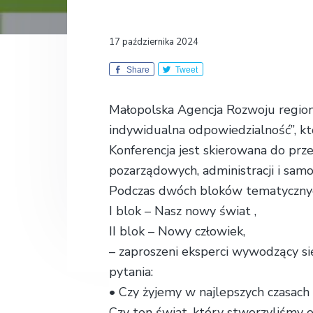
k
o
n
t
ł
a
e
a
17 października 2024
E
v
n
k
Share
Tweet
i
t
o
n
g
o
Małopolska Agencja Rozwoju regiona
m
a
i
indywidualna odpowiedzialność”, któ
t
c
Konferencja jest skierowana do przed
z
i
n
pozarządowych, administracji i sa
a
o
Podczas dwóch bloków tematyczny
n
I blok – Nasz nowy świat ,
II blok – Nowy człowiek,
– zaproszeni eksperci wywodzący się
pytania:
• Czy żyjemy w najlepszych czasach 
Czy ten świat, który stworzyliśmy