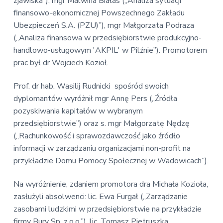
zjawiska”), mgr Malwina Białas („Analiza sytuacji
finansowo-ekonomicznej Powszechnego Zakładu
Ubezpieczeń S.A. (PZU)”), mgr Małgorzata Podraza
(„Analiza finansowa w przedsiębiorstwie produkcyjno-
handlowo-usługowym 'AKPIL' w Pilźnie”). Promotorem
prac był dr Wojciech Kozioł.
Prof. dr hab. Wasilij Rudnicki spośród swoich
dyplomantów wyróżnił mgr Annę Pers („Źródła
pozyskiwania kapitałów w wybranym
przedsiębiorstwie”) oraz s. mgr Małgorzatę Nędzę
(„Rachunkowość i sprawozdawczość jako źródło
informacji w zarządzaniu organizacjami non-profit na
przykładzie Domu Pomocy Społecznej w Wadowicach”).
Na wyróżnienie, zdaniem promotora dra Michała Kozioła,
zasłużyli absolwenci: lic. Ewa Furgał („Zarządzanie
zasobami ludzkimi w przedsiębiorstwie na przykładzie
firmy Bury Sp. z.o.o.”), lic. Tomasz Pietruszka