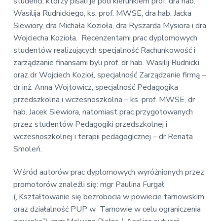
studenci, którzy pisali je pod kierunkiem prof. dra hab.
Wasilija Rudnickiego, ks. prof. MWSE, dra hab. Jacka
Siewiory, dra Michała Kozioła, dra Ryszarda Mysiora i dra
Wojciecha Kozioła. Recenzentami prac dyplomowych
studentów realizujących specjalność Rachunkowość i
zarządzanie finansami byli prof. dr hab. Wasilij Rudnicki
oraz dr Wojciech Kozioł, specjalność Zarządzanie firmą –
dr inż. Anna Wojtowicz, specjalność Pedagogika
przedszkolna i wczesnoszkolna – ks. prof. MWSE, dr
hab. Jacek Siewiora, natomiast prac przygotowanych
przez studentów Pedagogiki przedszkolnej i
wczesnoszkolnej i terapii pedagogicznej – dr Renata
Smoleń.
Wśród autorów prac dyplomowych wyróżnionych przez
promotorów znaleźli się: mgr Paulina Furgał
(„Kształtowanie się bezrobocia w powiecie tarnowskim
oraz działalność PUP w Tarnowie w celu ograniczenia