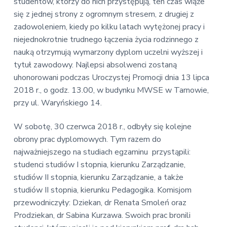
v
n
studentów, którzy do nich przystępują, ten czas wiąże
E
i
t
się z jednej strony z ogromnym stresem, z drugiej z
k
o
g
zadowoleniem, kiedy po kilku latach wytężonej pracy i
n
a
niejednokrotnie trudnego łączenia życia rodzinnego z
o
t
m
nauką otrzymują wymarzony dyplom uczelni wyższej i
i
i
tytuł zawodowy. Najlepsi absolwenci zostaną
c
o
uhonorowani podczas Uroczystej Promocji dnia 13 lipca
z
n
n
2018 r., o godz. 13.00, w budynku MWSE w Tarnowie,
a
przy ul. Waryńskiego 14.
W sobotę, 30 czerwca 2018 r., odbyły się kolejne
obrony prac dyplomowych. Tym razem do
najważniejszego na studiach egzaminu przystąpili:
studenci studiów I stopnia, kierunku Zarządzanie,
studiów II stopnia, kierunku Zarządzanie, a także
studiów II stopnia, kierunku Pedagogika. Komisjom
przewodniczyły: Dziekan, dr Renata Smoleń oraz
Prodziekan, dr Sabina Kurzawa. Swoich prac bronili