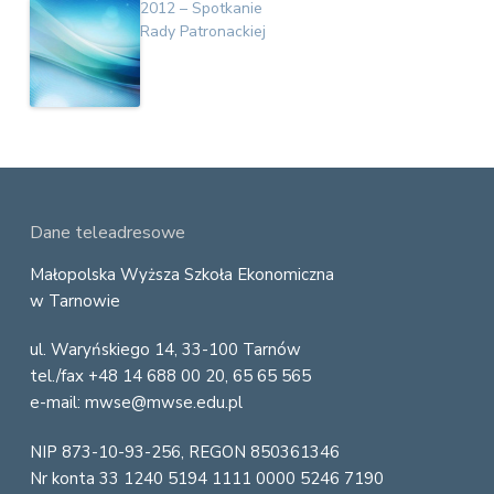
2012 – Spotkanie
Rady Patronackiej
F
Dane teleadresowe
o
Małopolska Wyższa Szkoła Ekonomiczna
w Tarnowie
o
ul. Waryńskiego 14, 33-100 Tarnów
t
tel./fax +48 14 688 00 20, 65 65 565
e
e-mail: mwse@mwse.edu.pl
r
NIP 873-10-93-256, REGON 850361346
Nr konta 33 1240 5194 1111 0000 5246 7190