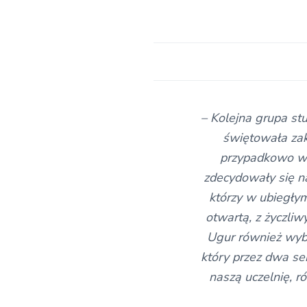
– Kolejna grupa stu
świętowała zako
przypadkowo wyb
zdecydowały się n
którzy w ubiegłym
otwartą, z życzliw
Ugur również wyb
który przez dwa se
naszą uczelnię, 