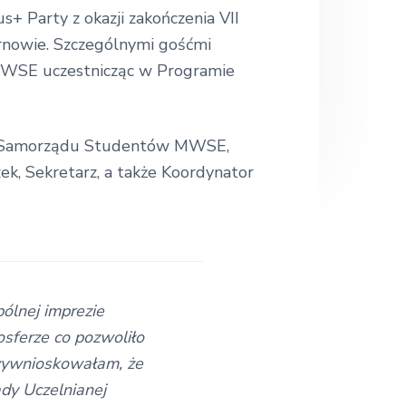
.
s+ Party z okazji zakończenia VII
.
nowie. Szczególnymi gośćmi
w MWSE uczestnicząc w Programie
nej Samorządu Studentów MWSE,
k, Sekretarz, a także Koordynator
ólnej imprezie
osferze co pozwoliło
 wywnioskowałam, że
dy Uczelnianej