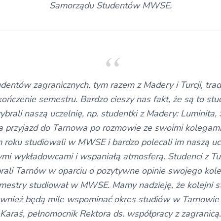
Samorządu Studentów MWSE.
dentów zagranicznych, tym razem z Madery i Turcji, trad
ńczenie semestru. Bardzo cieszy nas fakt, że są to stud
rali naszą uczelnię, np. studentki z Madery: Luminita, 
a przyjazd do Tarnowa po rozmowie ze swoimi kolegami
 roku studiowali w MWSE i bardzo polecali im naszą uc
ymi wykładowcami i wspaniałą atmosferą. Studenci z Tur
rali Tarnów w oparciu o pozytywne opinie swojego kol
mestry studiował w MWSE. Mamy nadzieję, że kolejni s
również będą mile wspominać okres studiów w Tarnowi
Karaś, pełnomocnik Rektora ds. współpracy z zagranicą.