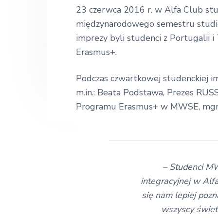
k
n
t
o
23 czerwca 2016 r. w Alfa Club stud
ł
a
e
międzynarodowego semestru studió
a
E
v
n
imprezy byli studenci z Portugalii
k
i
t
Erasmus+.
o
n
g
o
Podczas czwartkowej studenckiej i
a
m
i
m.in.: Beata Podstawa, Prezes RUSS
t
c
z
Programu Erasmus+ w MWSE, mgr 
i
n
o
a
n
– Studenci MW
integracyjnej w Alf
się nam lepiej poz
wszyscy świet