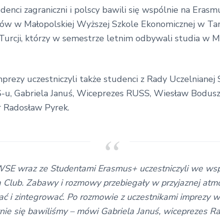
enci zagraniczni i polscy bawili się wspólnie na Erasmu
w w Małopolskiej Wyższej Szkole Ekonomicznej w Tar
 i Turcji, którzy w semestrze letnim odbywali studia 
mprezy uczestniczyli także studenci z Rady Uczelnia
-u, Gabriela Januś, Wiceprezes RUSS, Wiesław Bodusze
Radosław Pyrek.
SE wraz ze Studentami Erasmus+ uczestniczyli we wsp
a Club. Zabawy i rozmowy przebiegały w przyjaznej atm
nać i zintegrować. Po rozmowie z uczestnikami imprezy
nie się bawiliśmy – mówi Gabriela Januś, wiceprezes Ra