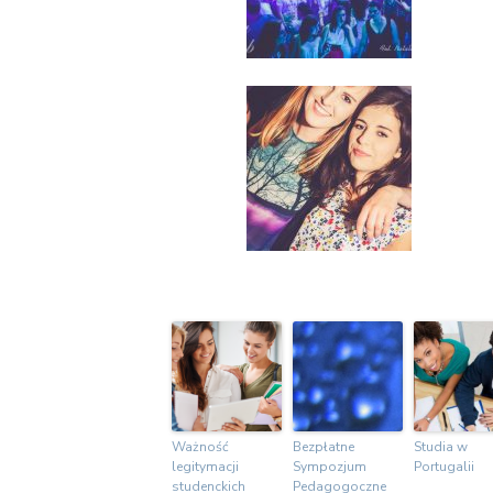
Ważność
Bezpłatne
Studia w
legitymacji
Sympozjum
Portugalii
studenckich
Pedagogoczne