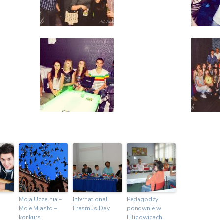
Moja Uczelnia –
International
Pedagodzy
Moje Miasto –
Erasmus Day
ponownie w
konkurs
Filipowicach