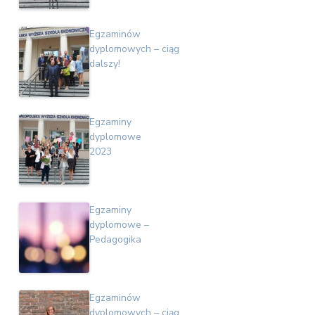
Egzaminów
dyplomowych – ciąg
dalszy!
Egzaminy
dyplomowe
2023
Egzaminy
dyplomowe –
Pedagogika
Egzaminów
dyplomowych – ciąg