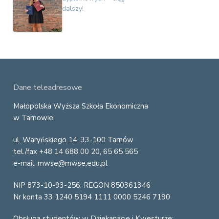
dalszy!
F
Dane teleadresowe
o
Małopolska Wyższa Szkoła Ekonomiczna
w Tarnowie
o
ul. Waryńskiego 14, 33-100 Tarnów
t
tel./fax +48 14 688 00 20, 65 65 565
e
e-mail: mwse@mwse.edu.pl
r
NIP 873-10-93-256, REGON 850361346
Nr konta 33 1240 5194 1111 0000 5246 7190
Obsługa studentów w Dziekanacie i Kwesturze: