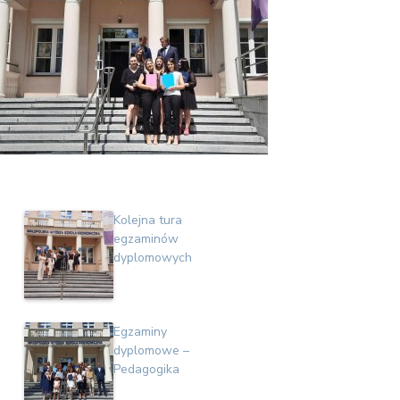
Kolejna tura
egzaminów
dyplomowych
Egzaminy
dyplomowe –
Pedagogika