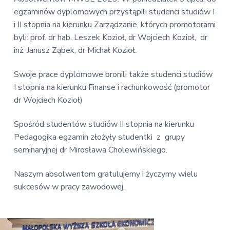
v
n
E
egzaminów dyplomowych przystąpili studenci studiów I
i
t
k
i II stopnia na kierunku Zarządzanie, których promotorami
o
g
n
byli: prof. dr hab. Leszek Kozioł, dr Wojciech Kozioł, dr
a
o
inż. Janusz Ząbek, dr Michał Kozioł.
t
m
i
i
c
Swoje prace dyplomowe bronili także studenci studiów
o
z
I stopnia na kierunku Finanse i rachunkowość (promotor
n
n
a
dr Wojciech Kozioł)
Spośród studentów studiów II stopnia na kierunku
Pedagogika egzamin złożyły studentki z grupy
seminaryjnej dr Mirosława Cholewińskiego.
Naszym absolwentom gratulujemy i życzymy wielu
sukcesów w pracy zawodowej.