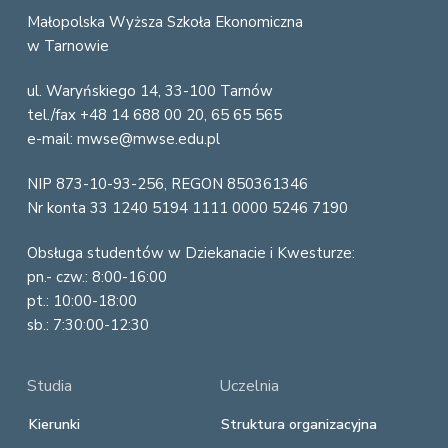
o
Małopolska Wyższa Szkoła Ekonomiczna
w Tarnowie
o
ul. Waryńskiego 14, 33-100 Tarnów
t
tel./fax +48 14 688 00 20, 65 65 565
e
e-mail: mwse@mwse.edu.pl
r
NIP 873-10-93-256, REGON 850361346
Nr konta 33 1240 5194 1111 0000 5246 7190
Obsługa studentów w Dziekanacie i Kwesturze:
pn.- czw.: 8:00-16:00
pt.: 10:00-18:00
sb.: 7:30:00-12:30
Studia
Uczelnia
Kierunki
Struktura organizacyjna