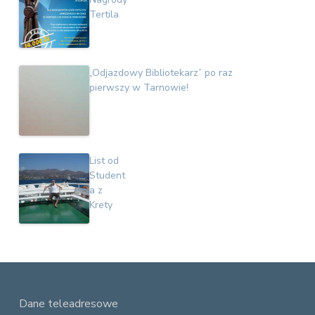
Tertila
„Odjazdowy Bibliotekarz” po raz
pierwszy w Tarnowie!
List od
Student
a z
Krety
F
Dane teleadresowe