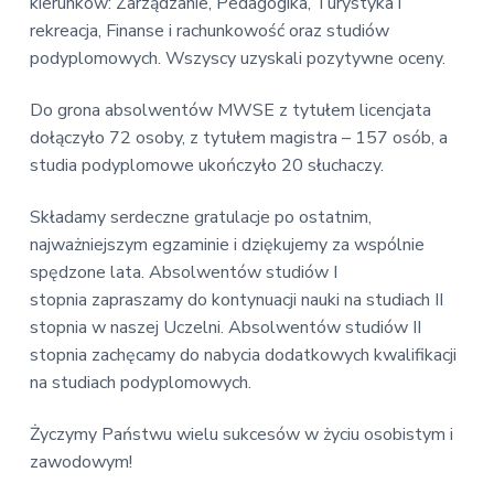
v
n
kierunków: Zarządzanie, Pedagogika, Turystyka i
E
i
t
rekreacja, Finanse i rachunkowość oraz studiów
k
o
g
podyplomowych. Wszyscy uzyskali pozytywne oceny.
n
a
o
t
Do grona absolwentów MWSE z tytułem licencjata
m
i
i
dołączyło 72 osoby, z tytułem magistra – 157 osób, a
c
o
studia podyplomowe ukończyło 20 słuchaczy.
z
n
n
a
Składamy serdeczne gratulacje po ostatnim,
najważniejszym egzaminie i dziękujemy za wspólnie
spędzone lata. Absolwentów studiów I
stopnia zapraszamy do kontynuacji nauki na studiach II
stopnia w naszej Uczelni. Absolwentów studiów II
stopnia zachęcamy do nabycia dodatkowych kwalifikacji
na studiach podyplomowych.
Życzymy Państwu wielu sukcesów w życiu osobistym i
zawodowym!