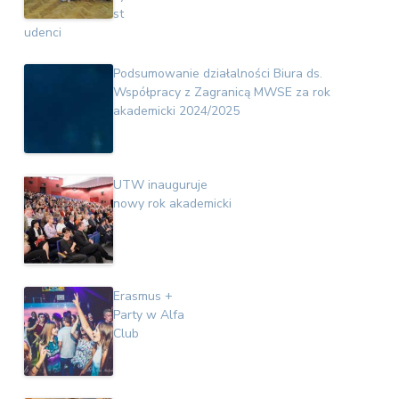
st
udenci
Podsumowanie działalności Biura ds.
Współpracy z Zagranicą MWSE za rok
akademicki 2024/2025
UTW inauguruje
nowy rok akademicki
Erasmus +
Party w Alfa
Club