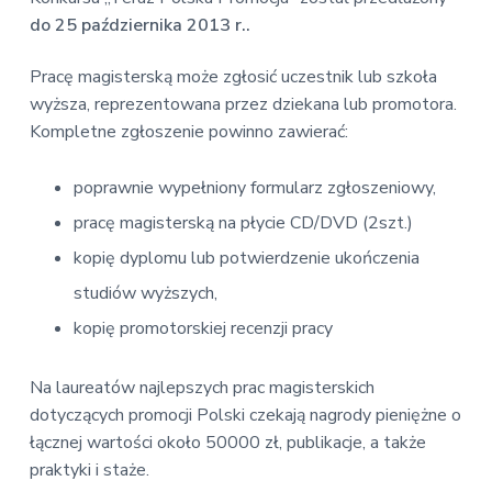
v
n
E
do 25 października 2013 r..
i
t
k
o
g
n
Pracę magisterską może zgłosić uczestnik lub szkoła
a
o
wyższa, reprezentowana przez dziekana lub promotora.
t
m
i
Kompletne zgłoszenie powinno zawierać:
i
c
o
z
poprawnie wypełniony formularz zgłoszeniowy,
n
n
a
pracę magisterską na płycie CD/DVD (2szt.)
kopię dyplomu lub potwierdzenie ukończenia
studiów wyższych,
kopię promotorskiej recenzji pracy
Na laureatów najlepszych prac magisterskich
dotyczących promocji Polski czekają nagrody pieniężne o
łącznej wartości około 50000 zł, publikacje, a także
praktyki i staże.