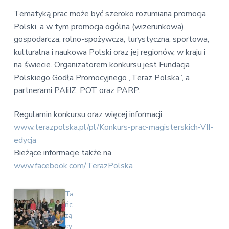
Tematyką prac może być szeroko rozumiana promocja
Polski, a w tym promocja ogólna (wizerunkowa),
gospodarcza, rolno-spożywcza, turystyczna, sportowa,
kulturalna i naukowa Polski oraz jej regionów, w kraju i
na świecie. Organizatorem konkursu jest Fundacja
Polskiego Godła Promocyjnego „Teraz Polska”, a
partnerami PAIiIZ, POT oraz PARP.
Regulamin konkursu oraz więcej informacji
www.terazpolska.pl/pl/Konkurs-prac-magisterskich-VII-
edycja
Bieżące informacje także na
www.facebook.com/TerazPolska
Ta
ńc
zą
cy