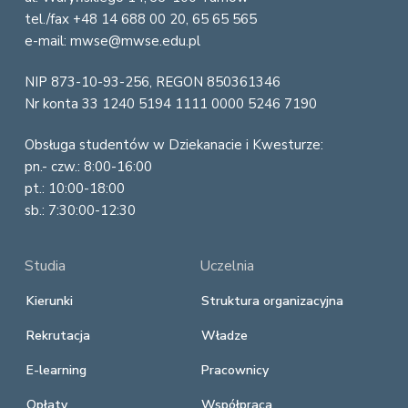
t
tel./fax +48 14 688 00 20, 65 65 565
e
e-mail: mwse@mwse.edu.pl
r
NIP 873-10-93-256, REGON 850361346
Nr konta 33 1240 5194 1111 0000 5246 7190
Obsługa studentów w Dziekanacie i Kwesturze:
pn.- czw.: 8:00-16:00
pt.: 10:00-18:00
sb.: 7:30:00-12:30
Studia
Uczelnia
Kierunki
Struktura organizacyjna
Rekrutacja
Władze
E-learning
Pracownicy
Opłaty
Współpraca