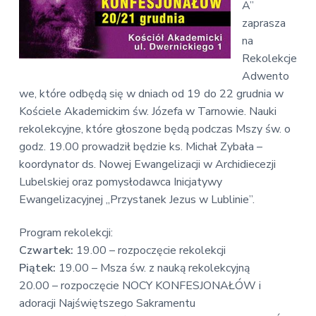
v
n
A”
E
i
t
k
zaprasza
o
g
na
n
a
Rekolekcje
o
t
m
Adwento
i
i
we, które odbędą się w dniach od 19 do 22 grudnia w
c
o
z
Kościele Akademickim św. Józefa w Tarnowie. Nauki
n
n
rekolekcyjne, które głoszone będą podczas Mszy św. o
a
godz. 19.00 prowadził będzie ks. Michał Zybała –
koordynator ds. Nowej Ewangelizacji w Archidiecezji
Lubelskiej oraz pomysłodawca Inicjatywy
Ewangelizacyjnej „Przystanek Jezus w Lublinie”.
Program rekolekcji:
Czwartek:
19.00 – rozpoczęcie rekolekcji
Piątek:
19.00 – Msza św. z nauką rekolekcyjną
20.00 – rozpoczęcie NOCY KONFESJONAŁÓW i
adoracji Najświętszego Sakramentu