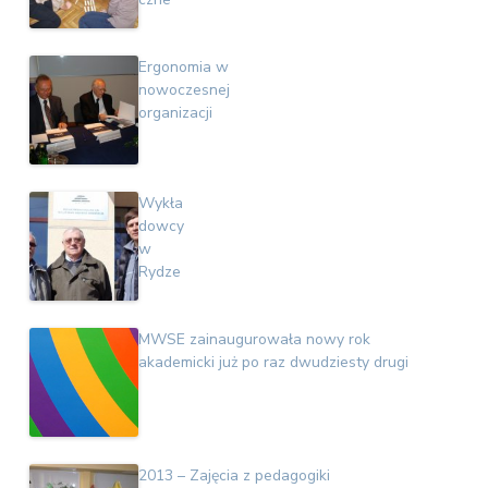
Ergonomia w
nowoczesnej
organizacji
Wykła
dowcy
w
Rydze
MWSE zainaugurowała nowy rok
akademicki już po raz dwudziesty drugi
2013 – Zajęcia z pedagogiki