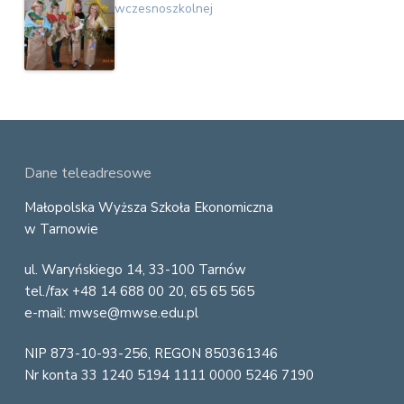
wczesnoszkolnej
F
Dane teleadresowe
o
Małopolska Wyższa Szkoła Ekonomiczna
w Tarnowie
o
ul. Waryńskiego 14, 33-100 Tarnów
t
tel./fax +48 14 688 00 20, 65 65 565
e
e-mail: mwse@mwse.edu.pl
r
NIP 873-10-93-256, REGON 850361346
Nr konta 33 1240 5194 1111 0000 5246 7190