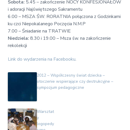
Sobota:
5.45 – zakończenie NOCY KONFESJONAŁÓW
i adoracji Najświętszego Sakramentu
6.00 – MSZA ŚW. RORATNIA połączona z Godzinkami
ku czci Niepokalanego Poczęcia N.M.P
7.00 – Śniadanie na TRATWIE
Niedziela:
8.30 i 19.00 – Msza św. na zakończenie
rekolekcji
Link do wydarzenia na Facebooku
.
2012 – Współczesny świat dziecka –
otoczenie wspierające czy destrukcyjne –
sympozjum pedagogiczne
Warsztat
y
logopedy
czne