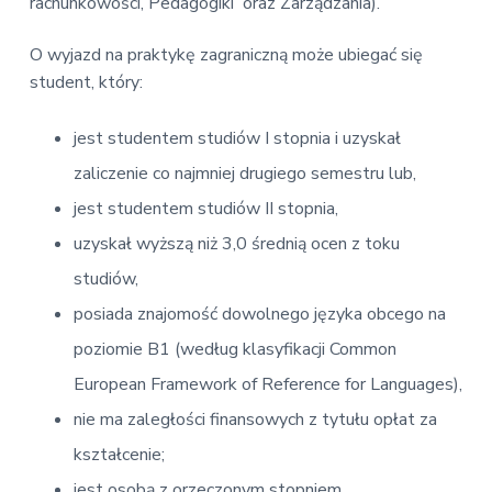
v
n
d
rachunkowości, Pedagogiki oraz Zarządzania).
E
i
t
e
k
o
g
b
O wyjazd na praktykę zagraniczną może ubiegać się
n
a
a
student, który:
o
t
r
m
i
i
jest studentem studiów I stopnia i uzyskał
c
o
z
zaliczenie co najmniej drugiego semestru lub,
n
n
jest studentem studiów II stopnia,
a
uzyskał wyższą niż 3,0 średnią ocen z toku
studiów,
posiada znajomość dowolnego języka obcego na
poziomie B1 (według klasyfikacji Common
European Framework of Reference for Languages),
nie ma zaległości finansowych z tytułu opłat za
kształcenie;
jest osobą z orzeczonym stopniem