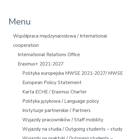
P
Menu
r
Współpraca międzynarodowa / International
i
cooperation
International Relations Office
m
Erasmus+ 2021-2027
a
Polityka europejska MWSE 2021-2027/ MWSE
r
European Policy Statement
y
Karta ECHE / Erasmus Charter
Polityka językowa / Language policy
S
Instytucje partnerskie / Partners
i
Wyjazdy pracowników / Staff mobility
d
Wyjazdy na studia / Outgoing students – study
Wyjazdy na praktyki / Outgoing students –