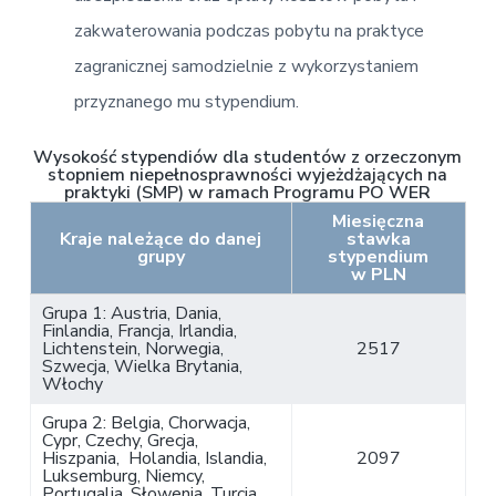
zakwaterowania podczas pobytu na praktyce
zagranicznej samodzielnie z wykorzystaniem
przyznanego mu stypendium.
Wysokość stypendiów dla studentów z orzeczonym
stopniem niepełnosprawności wyjeżdżających na
praktyki (SMP) w ramach Programu PO WER
Miesięczna
Kraje należące do danej
stawka
grupy
stypendium
w PLN
Grupa 1: Austria, Dania,
Finlandia, Francja, Irlandia,
Lichtenstein, Norwegia,
2517
Szwecja, Wielka Brytania,
Włochy
Grupa 2: Belgia, Chorwacja,
Cypr, Czechy, Grecja,
Hiszpania, Holandia, Islandia,
2097
Luksemburg, Niemcy,
Portugalia, Słowenia, Turcja