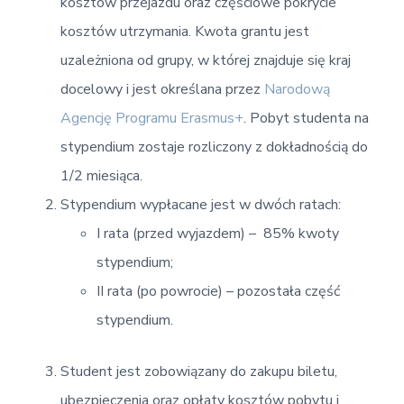
kosztów przejazdu oraz częściowe pokrycie
kosztów utrzymania. Kwota grantu jest
uzależniona od grupy, w której znajduje się kraj
docelowy i jest określana przez
Narodową
Agencję Programu Erasmus+
. Pobyt studenta na
stypendium zostaje rozliczony z dokładnością do
1/2 miesiąca.
Stypendium wypłacane jest w dwóch ratach:
I rata (przed wyjazdem) – 85% kwoty
stypendium;
II rata (po powrocie) – pozostała część
stypendium.
Student jest zobowiązany do zakupu biletu,
ubezpieczenia oraz opłaty kosztów pobytu i