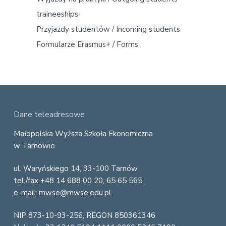
e
traineeships
b
Przyjazdy studentów / Incoming students
a
Formularze Erasmus+ / Forms
r
F
Dane teleadresowe
o
Małopolska Wyższa Szkoła Ekonomiczna
w Tarnowie
o
ul. Waryńskiego 14, 33-100 Tarnów
t
tel./fax +48 14 688 00 20, 65 65 565
e
e-mail: mwse@mwse.edu.pl
r
NIP 873-10-93-256, REGON 850361346