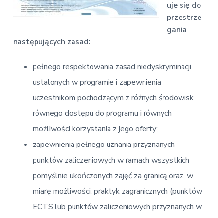
v
n
d
uje się do
E
i
t
e
k
przestrze
o
g
b
gania
n
a
a
o
następujących zasad:
t
r
m
i
i
pełnego respektowania zasad niedyskryminacji
c
o
z
ustalonych w programie i zapewnienia
n
n
a
uczestnikom pochodzącym z różnych środowisk
równego dostępu do programu i równych
możliwości korzystania z jego oferty;
zapewnienia pełnego uznania przyznanych
punktów zaliczeniowych w ramach wszystkich
pomyślnie ukończonych zajęć za granicą oraz, w
miarę możliwości, praktyk zagranicznych (punktów
ECTS lub punktów zaliczeniowych przyznanych w