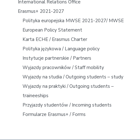
International Relations Office
m
Erasmus+ 2021-2027
a
Polityka europejska MWSE 2021-2027/ MWSE
r
European Policy Statement
y
Karta ECHE / Erasmus Charter
Polityka językowa / Language policy
S
Instytucje partnerskie / Partners
i
Wyjazdy pracowników / Staff mobility
d
Wyjazdy na studia / Outgoing students – study
Wyjazdy na praktyki / Outgoing students –
e
traineeships
b
Przyjazdy studentów / Incoming students
a
Formularze Erasmus+ / Forms
r