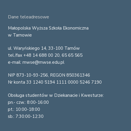
F
Dane teleadresowe
o
Małopolska Wyższa Szkoła Ekonomiczna
w Tarnowie
o
ul. Waryńskiego 14, 33-100 Tarnów
t
tel./fax +48 14 688 00 20, 65 65 565
e
e-mail: mwse@mwse.edu.pl
r
NIP 873-10-93-256, REGON 850361346
Nr konta 33 1240 5194 1111 0000 5246 7190
Obsługa studentów w Dziekanacie i Kwesturze:
pn.- czw.: 8:00-16:00
pt.: 10:00-18:00
sb.: 7:30:00-12:30