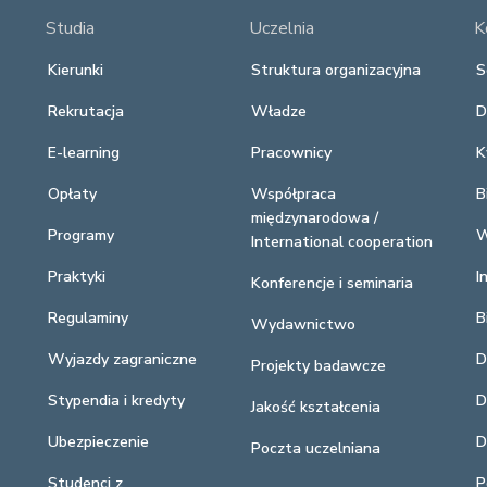
Studia
Uczelnia
K
Kierunki
Struktura organizacyjna
S
Rekrutacja
Władze
D
E-learning
Pracownicy
K
Opłaty
Współpraca
B
międzynarodowa /
Programy
W
International cooperation
Praktyki
I
Konferencje i seminaria
Regulaminy
B
Wydawnictwo
Wyjazdy zagraniczne
D
Projekty badawcze
Stypendia i kredyty
D
Jakość kształcenia
Ubezpieczenie
D
Poczta uczelniana
Studenci z
P