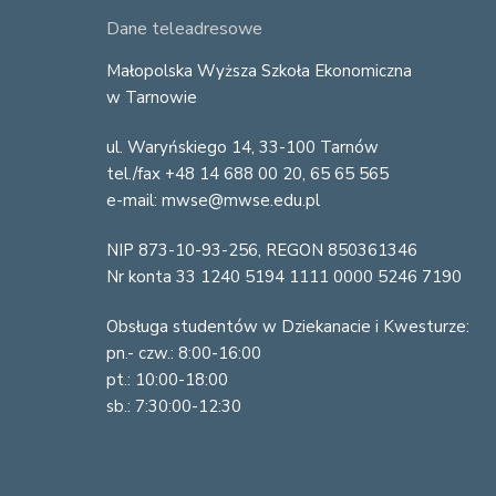
F
Dane teleadresowe
o
Małopolska Wyższa Szkoła Ekonomiczna
w Tarnowie
o
ul. Waryńskiego 14, 33-100 Tarnów
t
tel./fax +48 14 688 00 20, 65 65 565
e
e-mail: mwse@mwse.edu.pl
r
NIP 873-10-93-256, REGON 850361346
Nr konta 33 1240 5194 1111 0000 5246 7190
Obsługa studentów w Dziekanacie i Kwesturze:
pn.- czw.: 8:00-16:00
pt.: 10:00-18:00
sb.: 7:30:00-12:30