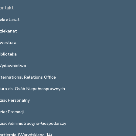
ontakt
ekretariat
ziekanat
westura
iblioteka
ydawnictwo
nternational Relations Office
iuro ds. Osób Niepełnosprawnych
ział Personalny
ział Promocji
ział Administracyjno-Gospodarczy
ortiernia (Waryńskiego 14)