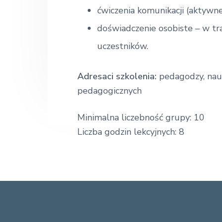
k
n
t
o
ćwiczenia komunikacji (aktywne
ł
a
e
a
doświadczenie osobiste – w tr
E
v
n
k
uczestników.
i
t
o
n
g
o
Adresaci szkolenia:
pedagodzy, nauc
a
m
i
pedagogicznych
t
c
z
i
n
Minimalna liczebność grupy: 10
o
a
Liczba godzin lekcyjnych: 8
n