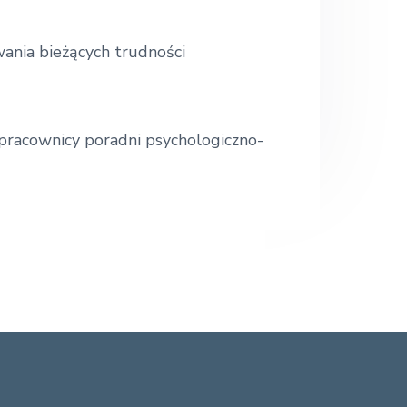
.
.
ania bieżących trudności
 pracownicy poradni psychologiczno-