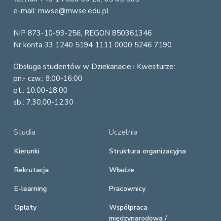
e
e-mail: mwse@mwse.edu.pl
r
NIP 873-10-93-256, REGON 850361346
Nr konta 33 1240 5194 1111 0000 5246 7190
Obsługa studentów w Dziekanacie i Kwesturze:
pn.- czw.: 8:00-16:00
pt.: 10:00-18:00
sb.: 7:30:00-12:30
Studia
Uczelnia
Kierunki
Struktura organizacyjna
Rekrutacja
Władze
E-learning
Pracownicy
Opłaty
Współpraca
międzynarodowa /