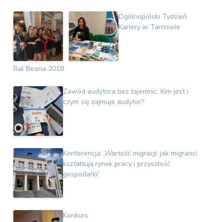
v
n
E
i
t
k
Ogólnopolski Tydzień
o
g
Kariery w Tarnowie
n
a
o
t
m
i
i
c
Bal Beana 2018
o
z
n
n
Zawód audytora bez tajemnic. Kim jest i
a
czym się zajmuje audytor?
Konferencja „Wartość migracji: jak migranci
kształtują rynek pracy i przyszłość
gospodarki”
Konkurs