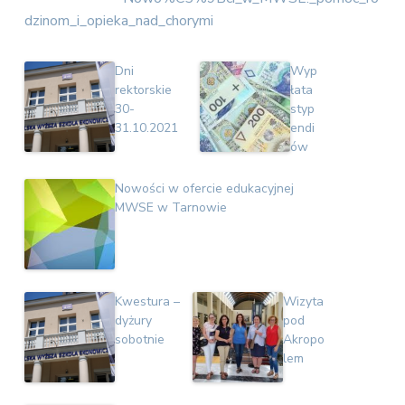
v
n
E
dzinom_i_opieka_nad_chorymi
i
t
k
o
g
n
a
Dni
Wyp
o
t
rektorskie
łata
m
i
30-
styp
i
c
31.10.2021
endi
o
z
ów
n
n
a
Nowości w ofercie edukacyjnej
MWSE w Tarnowie
Kwestura –
Wizyta
dyżury
pod
sobotnie
Akropo
lem