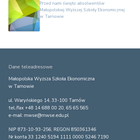
Przed nami święto absolwentów
Małopolskiej Wyższej Szkoły Ekonomicznej
w Tarnowie
F
Dane teleadresowe
o
Małopolska Wyższa Szkoła Ekonomiczna
w Tarnowie
o
ul. Waryńskiego 14, 33-100 Tarnów
t
tel./fax +48 14 688 00 20, 65 65 565
e
e-mail: mwse@mwse.edu.pl
r
NIP 873-10-93-256, REGON 850361346
Nr konta 33 1240 5194 1111 0000 5246 7190