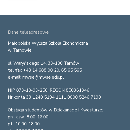
F
Dane teleadresowe
o
Małopolska Wyższa Szkoła Ekonomiczna
w Tarnowie
o
ul. Waryńskiego 14, 33-100 Tarnów
t
tel./fax +48 14 688 00 20, 65 65 565
e
e-mail: mwse@mwse.edu.pl
r
NIP 873-10-93-256, REGON 850361346
Nr konta 33 1240 5194 1111 0000 5246 7190
Obsługa studentów w Dziekanacie i Kwesturze:
pn.- czw.: 8:00-16:00
pt.: 10:00-18:00