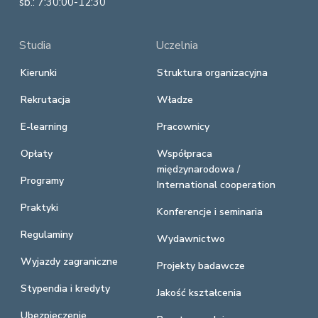
sb.: 7:30:00-12:30
Studia
Uczelnia
Kierunki
Struktura organizacyjna
Rekrutacja
Władze
E-learning
Pracownicy
Opłaty
Współpraca
międzynarodowa /
Programy
International cooperation
Praktyki
Konferencje i seminaria
Regulaminy
Wydawnictwo
Wyjazdy zagraniczne
Projekty badawcze
Stypendia i kredyty
Jakość kształcenia
Ubezpieczenie