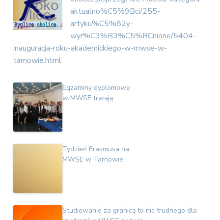
v
n
E
aktualno%C5%9Bci/255-
i
t
k
artyku%C5%82y-
o
g
n
wyr%C3%B3%C5%BCnione/5404-
a
o
inauguracja-roku-akademickiego-w-mwse-w-
t
m
i
tarnowie.html
i
c
o
z
n
n
Egzaminy dyplomowe
a
w MWSE trwają
Tydzień Erasmusa na
MWSE w Tarnowie
Studiowanie za granicą to nic trudnego dla